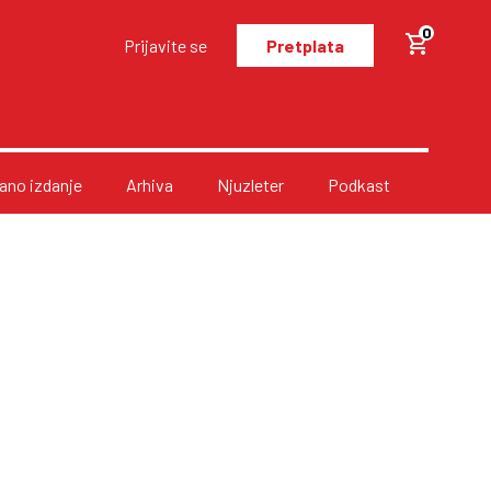
0
Prijavite se
Pretplata
no izdanje
Arhiva
Njuzleter
Podkast