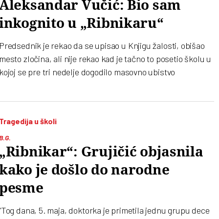
Aleksandar Vučić: Bio sam
inkognito u „Ribnikaru“
Predsednik je rekao da se upisao u Knjigu žalosti, obišao
mesto zločina, ali nije rekao kad je tačno to posetio školu u
kojoj se pre tri nedelje dogodilo masovno ubistvo
Tragedija u školi
B.G.
„Ribnikar“: Grujičić objasnila
kako je došlo do narodne
pesme
"Tog dana, 5. maja, doktorka je primetila jednu grupu dece