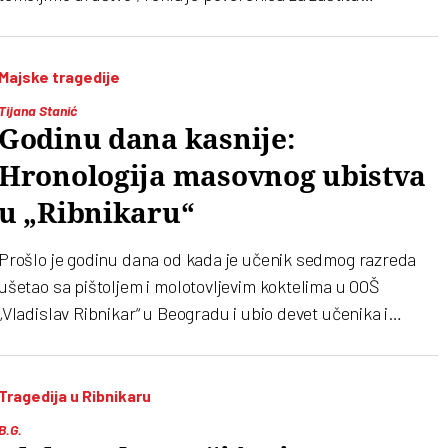
ravnopravnosti Brankica Janković
Majske tragedije
Tijana Stanić
Godinu dana kasnije:
Hronologija masovnog ubistva
u „Ribnikaru“
Prošlo je godinu dana od kada je učenik sedmog razreda
ušetao sa pištoljem i molotovljevim koktelima u OOŠ
„Vladislav Ribnikar“ u Beogradu i ubio devet učenika i
radnika obezbeđenja, a ranio još šest učenika i nastavnicu.
Šta se tačno desilo 3. maja 2023. godine i šta se o slučaju
zna od tada
Tragedija u Ribnikaru
B.G.