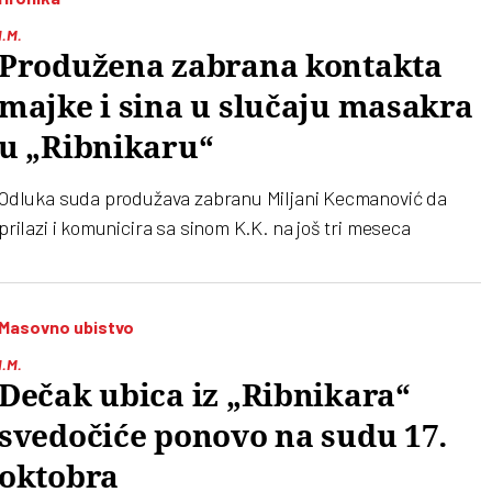
I.M.
Produžena zabrana kontakta
majke i sina u slučaju masakra
u „Ribnikaru“
Odluka suda produžava zabranu Miljani Kecmanović da
prilazi i komunicira sa sinom K.K. na još tri meseca
Masovno ubistvo
I.M.
Dečak ubica iz „Ribnikara“
svedočiće ponovo na sudu 17.
oktobra