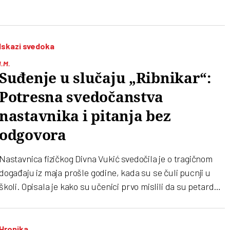
svedočenja
Iskazi svedoka
I.M.
Suđenje u slučaju „Ribnikar“:
Potresna svedočanstva
nastavnika i pitanja bez
odgovora
Nastavnica fizičkog Divna Vukić svedočila je o tragičnom
događaju iz maja prošle godine, kada su se čuli pucnji u
školi. Opisala je kako su učenici prvo mislili da su petarde,
ali su ubrzo shvatili da je situacija daleko ozbiljnija, dok su
nastavnici pokušavali da ih zaštite
Hronika