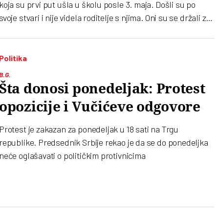
koja su prvi put ušla u školu posle 3. maja. Došli su po
svoje stvari i nije videla roditelje s njima. Oni su se držali za
ruke. Bili su potreseni, neki su plakali i ona je prosto
predložila da s decom i nastavnicima obavi jednu grupnu
seansu", rekla je ministarka
Politika
B.G.
Šta donosi ponedeljak: Protest
opozicije i Vučićeve odgovore
Protest je zakazan za ponedeljak u 18 sati na Trgu
republike. Predsednik Srbije rekao je da se do ponedeljka
neće oglašavati o političkim protivnicima