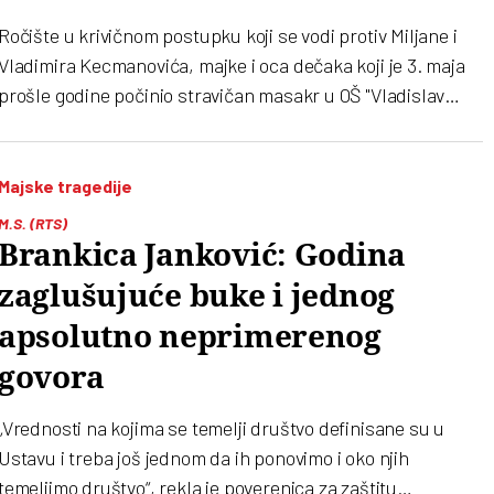
Ročište u krivičnom postupku koji se vodi protiv Miljane i
Vladimira Kecmanovića, majke i oca dečaka koji je 3. maja
prošle godine počinio stravičan masakr u OŠ "Vladislav
Ribnikar", završeno je u Specijalnom sudu. Nastavak
svedočenja maloletnog ubice zakazan je za 17. oktobar
Majske tragedije
M.S. (RTS)
Brankica Janković: Godina
zaglušujuće buke i jednog
apsolutno neprimerenog
govora
„Vrednosti na kojima se temelji društvo definisane su u
Ustavu i treba još jednom da ih ponovimo i oko njih
temeljimo društvo“, rekla je poverenica za zaštitu