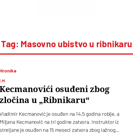
Tag: Masovno ubistvo u ribnikaru
Hronika
I.M.
Kecmanovići osuđeni zbog
zločina u „Ribnikaru“
Vladimir Kecmanović je osuđen na 14,5 godina robije, a
Miljana Kecmanović na tri godine zatvora. Instruktor iz
streljane je osuđen na 15 meseci zatvora zbog lažnog