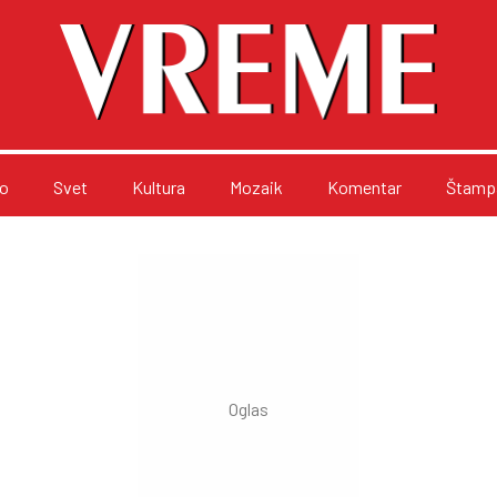
o
Svet
Kultura
Mozaik
Komentar
Štampa