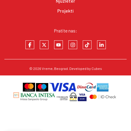
Njuzleter
Projekti
Pratite nas:
© 2026
Vreme
, Beograd. Developed by
Cubes