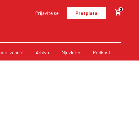
0
Prijavite se
Pretplata
no izdanje
Arhiva
Njuzleter
Podkast