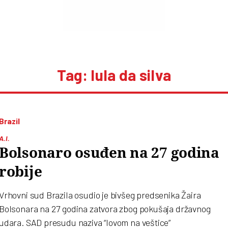
Tag: lula da silva
Brazil
A.I.
Bolsonaro osuđen na 27 godina
robije
Vrhovni sud Brazila osudio je bivšeg predsenika Žaira
Bolsonara na 27 godina zatvora zbog pokušaja državnog
udara. SAD presudu naziva “lovom na veštice”