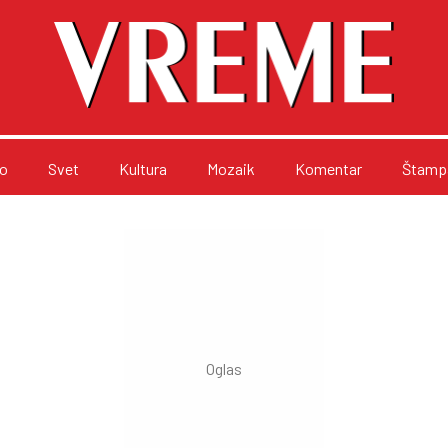
o
Svet
Kultura
Mozaik
Komentar
Štampa