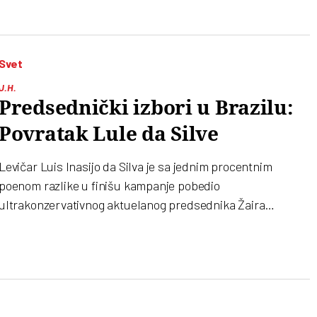
Svet
J.H.
Predsednički izbori u Brazilu:
Povratak Lule da Silve
Levičar Luis Inasijo da Silva je sa jednim procentnim
poenom razlike u finišu kampanje pobedio
ultrakonzervativnog aktuelanog predsednika Žaira
Bolsonara. U izbornu kampanju Lula je krenuo pravo iz
zatvora. U podeljenom društvu vlada strah od nemira