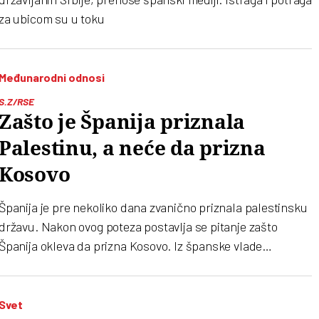
za ubicom su u toku
Međunarodni odnosi
S.Z/RSE
Zašto je Španija priznala
Palestinu, a neće da prizna
Kosovo
Španija je pre nekoliko dana zvanično priznala palestinsku
državu. Nakon ovog poteza postavlja se pitanje zašto
Španija okleva da prizna Kosovo. Iz španske vlade
objašnjavaju da se priznanjem Palestine ne narušava
teritorijalni integritet Izraela, jer ova teritorija nikada
pravno nije bila dio države Izrael
Svet