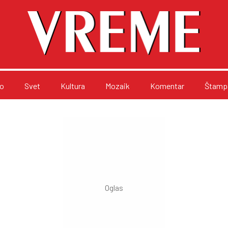
o
Svet
Kultura
Mozaik
Komentar
Štampa