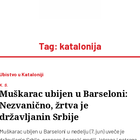
Tag: katalonija
Ubistvo u Kataloniji
K. S.
Muškarac ubijen u Barseloni:
Nezvanično, žrtva je
državljanin Srbije
Muškarac ubijen u Barseloni u nedelju (7. jun) uveče je
državljanin Srbije, prenose španski mediji. Istraga i potraga