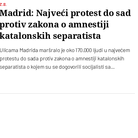
Z.S.
Madrid: Najveći protest do sad
protiv zakona o amnestiji
katalonskih separatista
Ulicama Madrida maršralo je oko 170.000 ljudi u najvećem
protestu do sada protiv zakona o amnestiji katalonskih
separatista o kojem su se dogovorili socijalisti sa
separatističkim katalonskim i baskijskim partijama u
zamenu za podršku za formiranje nove vlade