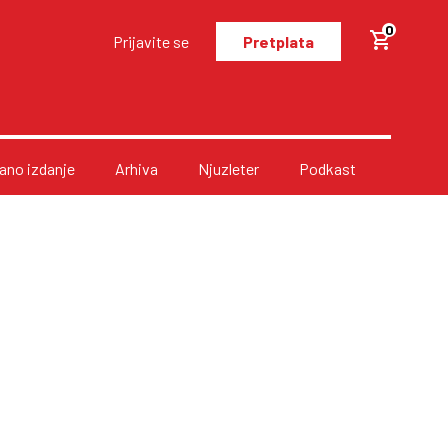
0
Prijavite se
Pretplata
no izdanje
Arhiva
Njuzleter
Podkast