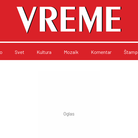
o
Svet
Kultura
Mozaik
Komentar
Štampa