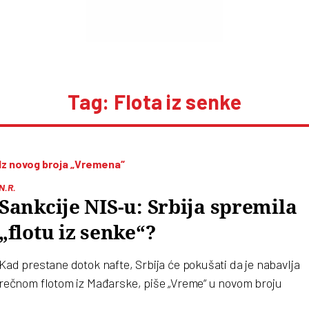
Tag: Flota iz senke
Iz novog broja „Vremena“
N.R.
Sankcije NIS-u: Srbija spremila
„flotu iz senke“?
Kad prestane dotok nafte, Srbija će pokušati da je nabavlja
rečnom flotom iz Mađarske, piše „Vreme“ u novom broju