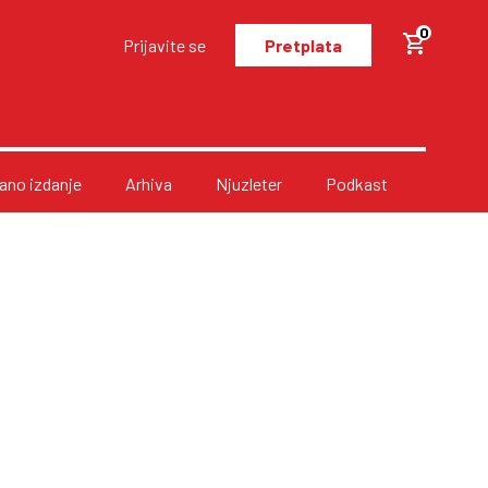
0
Prijavite se
Pretplata
no izdanje
Arhiva
Njuzleter
Podkast