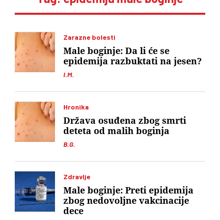
Zarazne bolesti
Male boginje: Da li će se
epidemija razbuktati na jesen?
I.M.
Hronika
Država osuđena zbog smrti
deteta od malih boginja
B.G.
Zdravlje
Male boginje: Preti epidemija
zbog nedovoljne vakcinacije
dece