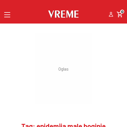
0
Tag: epidemija male boginje