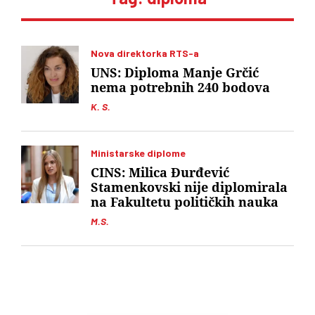
Nova direktorka RTS-a
UNS: Diploma Manje Grčić
nema potrebnih 240 bodova
K. S.
Ministarske diplome
CINS: Milica Đurđević
Stamenkovski nije diplomirala
na Fakultetu političkih nauka
M.S.