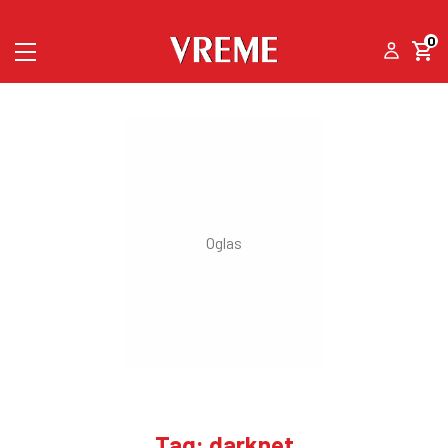
0
Tag: darknet