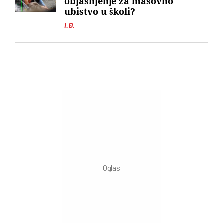
objašnjenje za masovno
ubistvo u školi?
I.Đ.