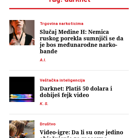
Trgovina narkoticima
Slučaj Medine H: Nemica
ruskog porekla sumnjiči se da
je bos međunarodne narko-
bande
A.I.
Veštačka inteligencija
Darknet: Platiš 50 dolara i
dobiješ fejk video
K. S.
Društvo
Video-igre: Da li su one jedino