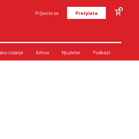
0
Prijavite se
Pretplata
no izdanje
Arhiva
Njuzleter
Podkast