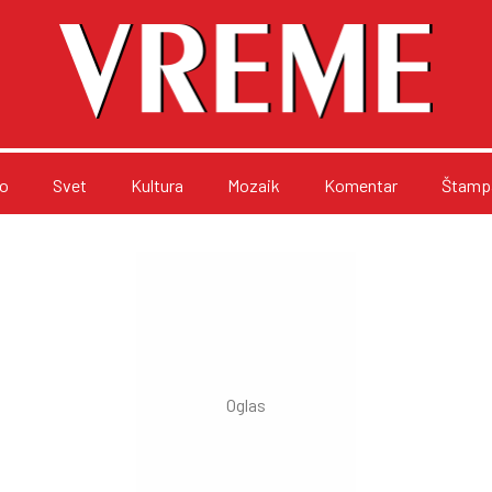
o
Svet
Kultura
Mozaik
Komentar
Štampa