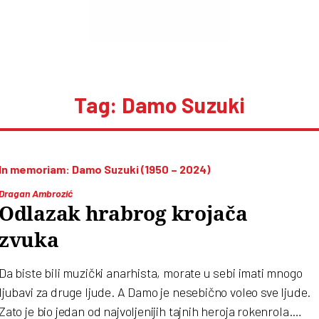
Tag: Damo Suzuki
In memoriam: Damo Suzuki (1950 – 2024)
Dragan Ambrozić
Odlazak hrabrog krojača
zvuka
Da biste bili muzički anarhista, morate u sebi imati mnogo
ljubavi za druge ljude. A Damo je nesebično voleo sve ljude.
Zato je bio jedan od najvoljenijih tajnih heroja rokenrola.