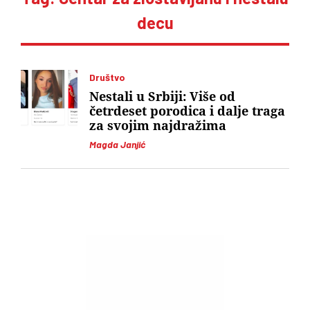
decu
Društvo
Nestali u Srbiji: Više od
četrdeset porodica i dalje traga
za svojim najdražima
Magda Janjić