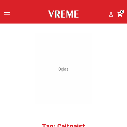
0
Tag: Cajtgajst