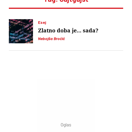
Esej
Zlatno doba je… sada?
Nebojša Broćić