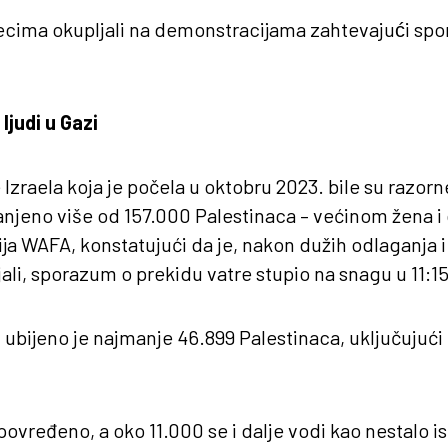
secima okupljali na demonstracijama zahtevajući sp
ljudi u Gazi
 Izraela koja je počela u oktobru 2023. bile su razor
ranjeno više od 157.000 Palestinaca – većinom žena i
ja WAFA, konstatujući da je, nakon dužih odlaganja i
i, sporazum o prekidu vatre stupio na snagu u 11:15 
ubijeno je najmanje 46.899 Palestinaca, uključujući 
povređeno, a oko 11.000 se i dalje vodi kao nestalo is