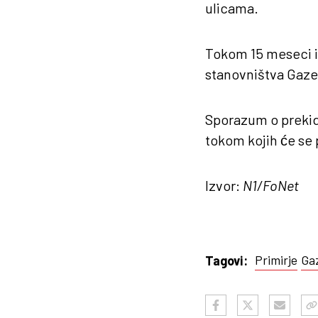
ulicama.
Tokom 15 meseci in
stanovništva Gaze
Sporazum o prekidu 
tokom kojih će se 
Izvor:
N1/FoNet
Primirje
Ga
Tagovi: