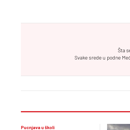
Šta s
Svake srede u podne
Me
Pucnjava u školi