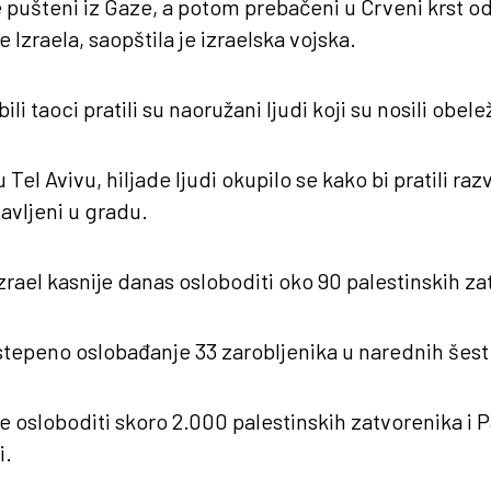
e pušteni iz Gaze, a potom prebačeni u Crveni krst o
 Izraela, saopštila je izraelska vojska.
bili taoci pratili su naoružani ljudi koji su nosili obe
l Avivu, hiljade ljudi okupilo se kako bi pratili razv
tavljeni u gradu.
Izrael kasnije danas osloboditi oko 90 palestinskih za
tepeno oslobađanje 33 zarobljenika u narednih šest
́e osloboditi skoro 2.000 palestinskih zatvorenika i 
i.