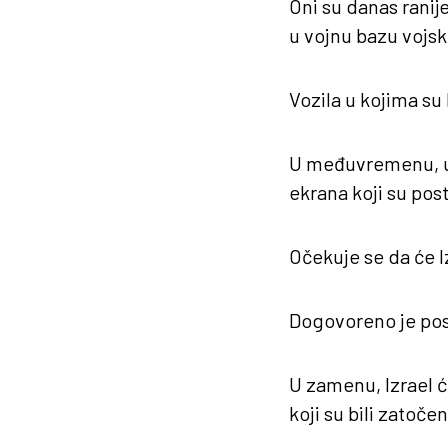
Oni su danas ranij
u vojnu bazu vojske
Vozila u kojima su 
U međuvremenu, u Te
ekrana koji su pos
Očekuje se da će 
Dogovoreno je pos
U zamenu, Izrael c
koji su bili zatočen