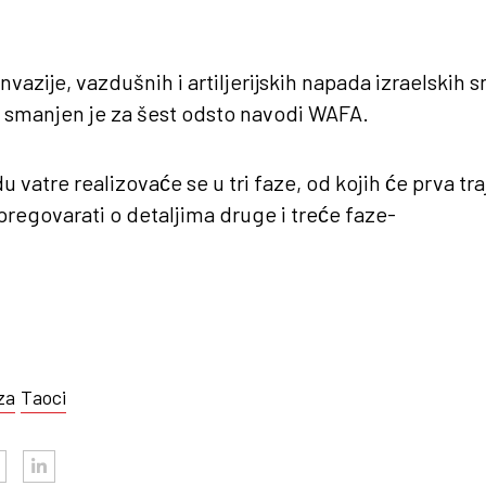
vazije, vazdušnih i artiljerijskih napada izraelskih s
 smanjen je za šest odsto navodi WAFA.
vatre realizovaće se u tri faze, od kojih će prva tra
pregovarati o detaljima druge i treće faze-
za
Taoci