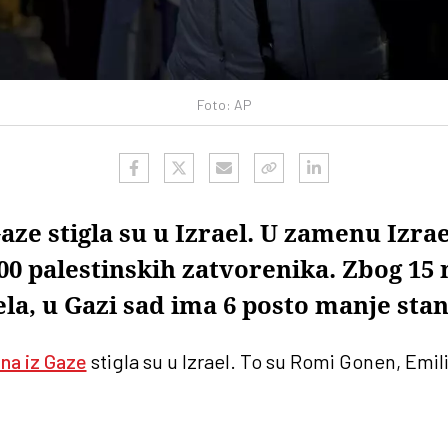
Foto: AP
Gaze stigla su u Izrael. U zamenu Izrae
00 palestinskih zatvorenika. Zbog 15
ela, u Gazi sad ima 6 posto manje sta
na iz Gaze
stigla su u Izrael. To su Romi Gonen, Emil