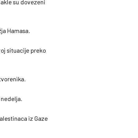
dakle su dovezeni
ležja Hamasa.
oj situacije preko
tvorenika.
 nedelja.
Palestinaca iz Gaze