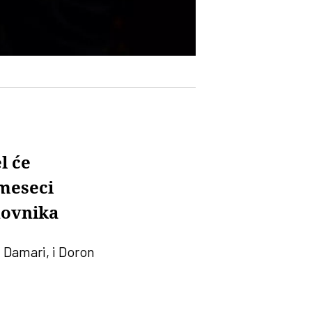
l će
 meseci
novnika
i Damari, i Doron