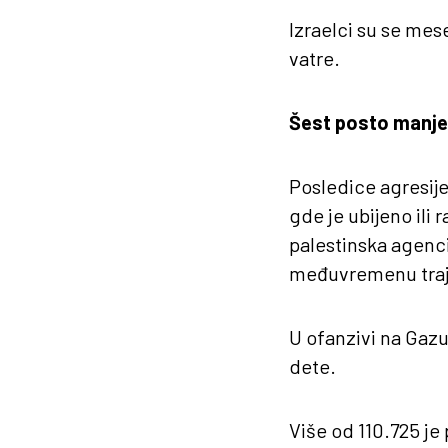
Izraelci su se me
vatre.
Šest posto manje 
Posledice agresije
gde je ubijeno ili 
palestinska agenci
međuvremenu trajal
U ofanzivi na Gazu 
dete.
Više od 110.725 je 