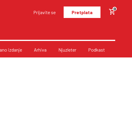
0
Prijavite se
Pretplata
no izdanje
Arhiva
Njuzleter
Podkast