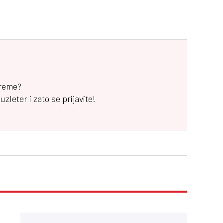
vreme?
leter i zato se prijavite!