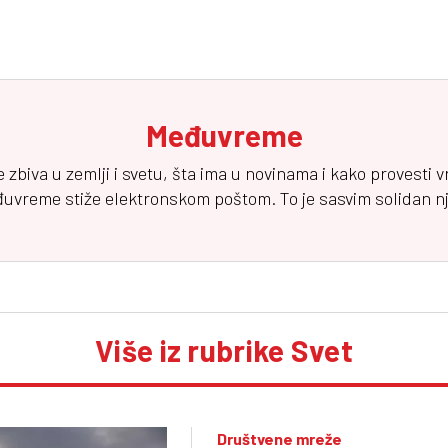
Međuvreme
e zbiva u zemlji i svetu, šta ima u novinama i kako provesti 
đuvreme
stiže elektronskom poštom. To je sasvim solidan njuz
Više iz rubrike Svet
Društvene mreže