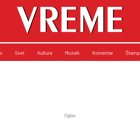
o
Svet
Kultura
Mozaik
Komentar
Štampa