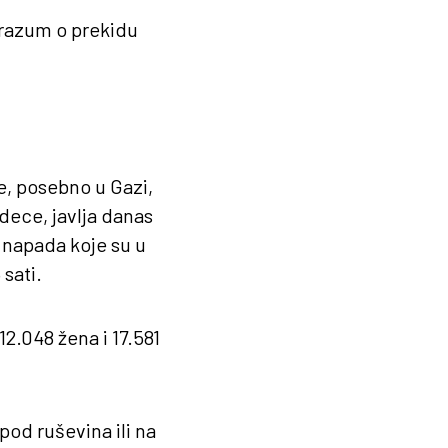
orazum o prekidu
ne, posebno u Gazi,
 dece, javlja danas
 napada koje su u
sati.
12.048 žena i 17.581
pod ruševina ili na