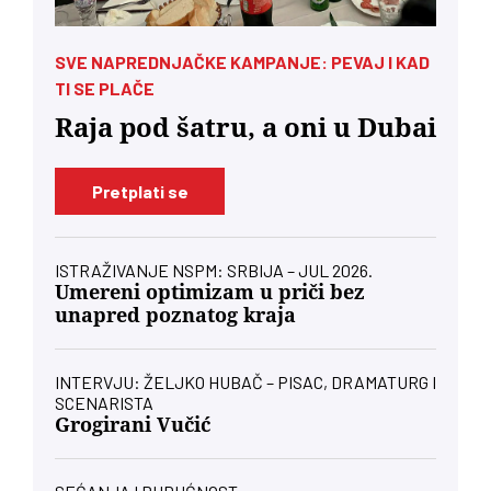
SVE NAPREDNJAČKE KAMPANJE: PEVAJ I KAD
TI SE PLAČE
Raja pod šatru, a oni u Dubai
Pretplati se
ISTRAŽIVANJE NSPM: SRBIJA – JUL 2026.
Umereni optimizam u priči bez
unapred poznatog kraja
INTERVJU: ŽELJKO HUBAČ – PISAC, DRAMATURG I
SCENARISTA
Grogirani Vučić