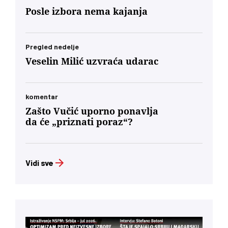
Posle izbora nema kajanja
Pregled nedelje
Veselin Milić uzvraća udarac
komentar
Zašto Vučić uporno ponavlja
da će „priznati poraz“?
Vidi sve