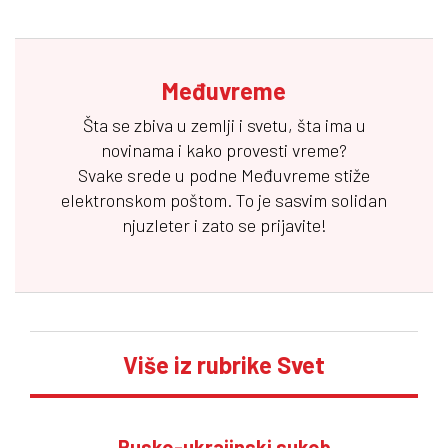
Međuvreme
Šta se zbiva u zemlji i svetu, šta ima u
novinama i kako provesti vreme?
Svake srede u podne
Međuvreme
stiže
elektronskom poštom. To je sasvim solidan
njuzleter i zato se prijavite!
Više iz rubrike Svet
Rusko-ukrajinski sukob