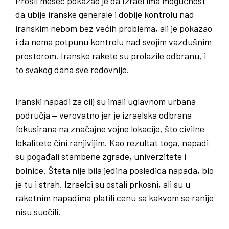
Prošli mesec pokazao je da Izrael ima mogućnost
da ubije iranske generale i dobije kontrolu nad
iranskim nebom bez većih problema, ali je pokazao
i da nema potpunu kontrolu nad svojim vazdušnim
prostorom. Iranske rakete su prolazile odbranu, i
to svakog dana sve redovnije.
Iranski napadi za cilj su imali uglavnom urbana
područja ‒ verovatno jer je izraelska odbrana
fokusirana na značajne vojne lokacije, što civilne
lokalitete čini ranjivijim. Kao rezultat toga, napadi
su pogađali stambene zgrade, univerzitete i
bolnice. Šteta nije bila jedina posledica napada, bio
je tu i strah. Izraelci su ostali prkosni, ali su u
raketnim napadima platili cenu sa kakvom se ranije
nisu suočili.