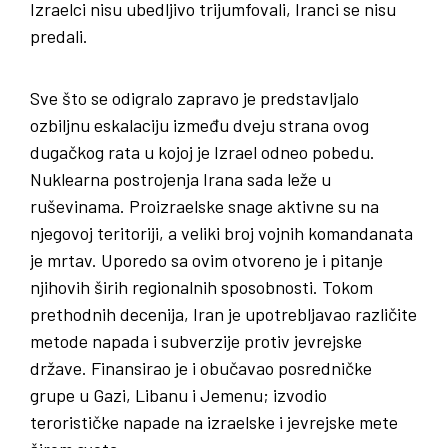
Izraelci nisu ubedljivo trijumfovali, Iranci se nisu
predali.
Sve što se odigralo zapravo je predstavljalo
ozbiljnu eskalaciju između dveju strana ovog
dugačkog rata u kojoj je Izrael odneo pobedu.
Nuklearna postrojenja Irana sada leže u
ruševinama. Proizraelske snage aktivne su na
njegovoj teritoriji, a veliki broj vojnih komandanata
je mrtav. Uporedo sa ovim otvoreno je i pitanje
njihovih širih regionalnih sposobnosti. Tokom
prethodnih decenija, Iran je upotrebljavao različite
metode napada i subverzije protiv jevrejske
države. Finansirao je i obučavao posredničke
grupe u Gazi, Libanu i Jemenu; izvodio
terorističke napade na izraelske i jevrejske mete