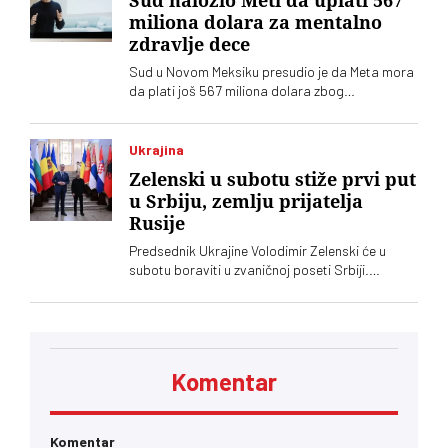
Sud naložio Meti da uplati 567
miliona dolara za mentalno
zdravlje dece
Sud u Novom Meksiku presudio je da Meta mora
da plati još 567 miliona dolara zbog
ugrožavanja bezbednosti dece na svojim
platformama. Kompnija odbacuje optužbe i
najavljuje žalbu
Ukrajina
Zelenski u subotu stiže prvi put
u Srbiju, zemlju prijatelja
Rusije
Predsednik Ukrajine Volodimir Zelenski će u
subotu boraviti u zvaničnoj poseti Srbiji.
Ugostitiće ga njegov srposki kolega Aleksandar
Vučić, saopštila je služba za saradnju sa
medijima šefa srpske države
Komentar
Komentar