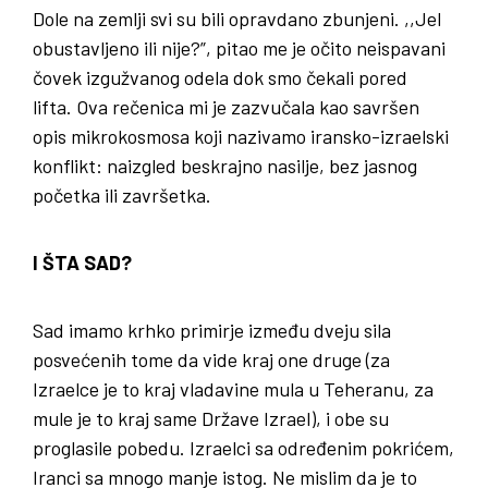
Dole na zemlji svi su bili opravdano zbunjeni. ,,Jel
obustavljeno ili nije?”, pitao me je očito neispavani
čovek izgužvanog odela dok smo čekali pored
lifta. Ova rečenica mi je zazvučala kao savršen
opis mikrokosmosa koji nazivamo iransko-izraelski
konflikt: naizgled beskrajno nasilje, bez jasnog
početka ili završetka.
I ŠTA SAD?
Sad imamo krhko primirje između dveju sila
posvećenih tome da vide kraj one druge (za
Izraelce je to kraj vladavine mula u Teheranu, za
mule je to kraj same Države Izrael), i obe su
proglasile pobedu. Izraelci sa određenim pokrićem,
Iranci sa mnogo manje istog. Ne mislim da je to