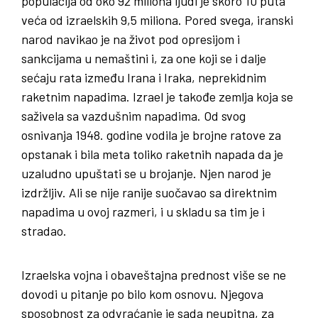
populacija od oko 92 miliona ljudi je skoro 10 puta
veća od izraelskih 9,5 miliona. Pored svega, iranski
narod navikao je na život pod opresijom i
sankcijama u nemaštini i, za one koji se i dalje
sećaju rata između Irana i Iraka, neprekidnim
raketnim napadima. Izrael je takođe zemlja koja se
saživela sa vazdušnim napadima. Od svog
osnivanja 1948. godine vodila je brojne ratove za
opstanak i bila meta toliko raketnih napada da je
uzaludno upuštati se u brojanje. Njen narod je
izdržljiv. Ali se nije ranije suočavao sa direktnim
napadima u ovoj razmeri, i u skladu sa tim je i
stradao.
Izraelska vojna i obaveštajna prednost više se ne
dovodi u pitanje po bilo kom osnovu. Njegova
sposobnost za odvraćanje je sada neupitna, za