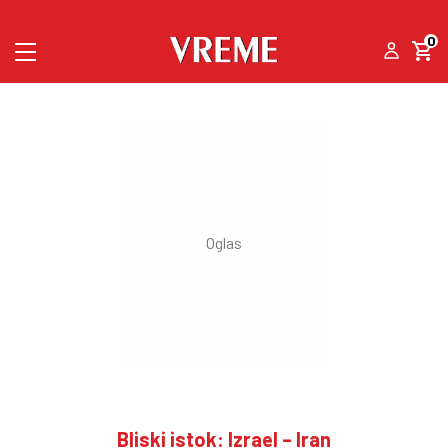
0
Bliski istok: Izrael – Iran