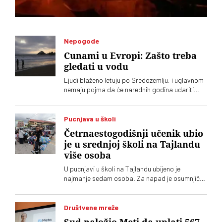
Nepogode
Cunami u Evropi: Zašto treba
gledati u vodu
Ljudi blaženo letuju po Sredozemlju, i uglavnom
nemaju pojma da će narednih godina udariti
veliki cunami. A neznanje može da se plati
životom
Pucnjava u školi
Četrnaestogodišnji učenik ubio
je u srednjoj školi na Tajlandu
više osoba
U pucnjavi u školi na Tajlandu ubijeno je
najmanje sedam osoba. Za napad je osumnjičen
četrnaestogodišnji učenik
Društvene mreže