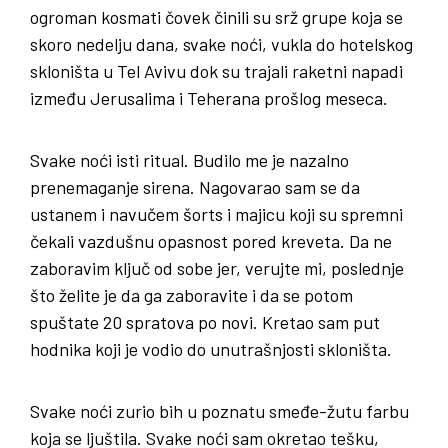
ogroman kosmati čovek činili su srž grupe koja se
skoro nedelju dana, svake noći, vukla do hotelskog
skloništa u Tel Avivu dok su trajali raketni napadi
između Jerusalima i Teherana prošlog meseca.
Svake noći isti ritual. Budilo me je nazalno
prenemaganje sirena. Nagovarao sam se da
ustanem i navučem šorts i majicu koji su spremni
čekali vazdušnu opasnost pored kreveta. Da ne
zaboravim ključ od sobe jer, verujte mi, poslednje
što želite je da ga zaboravite i da se potom
spuštate 20 spratova po novi. Kretao sam put
hodnika koji je vodio do unutrašnjosti skloništa.
Svake noći zurio bih u poznatu smeđe-žutu farbu
koja se ljuštila. Svake noći sam okretao tešku,