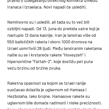
pravilo o izbegavanju direktnog konflikta između
Iranaca i Izraelaca. Novi napadi će uslediti.
Neminovno su i usledili, ali tada su to već bili
ozbiljni napadi. Od 13. juna do prekida vatre koji je
nastupio 12 dana kasnije, Iran je lansirao više od
550 balističkih raketa i skoro 1000 dronova na
Izrael usmrtivši 28 ljudi. Među lansiranim raketama
našle su se i krstareće rakete “Hoveyzeh” i
hipersonične “Fattah-2”, koje dostižu pet puta
veću brzinu od brzine zvuka.
Raketna opasnost sa kojom se Izrael ranije
suočavao dolazila je uglavnom od Hamasa i
Hezbolaha. Iako brojne, Hamasove rakete su
uglavnom bile domaće radinosti i niske preciznosti,