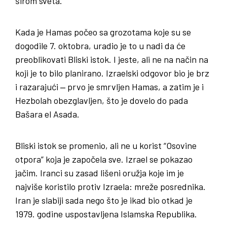
širom sveta.
Kada je Hamas počeo sa grozotama koje su se
dogodile 7. oktobra, uradio je to u nadi da će
preoblikovati Bliski istok. I jeste, ali ne na način na
koji je to bilo planirano. Izraelski odgovor bio je brz
i razarajući ‒ prvo je smrvljen Hamas, a zatim je i
Hezbolah obezglavljen, što je dovelo do pada
Bašara el Asada.
Bliski istok se promenio, ali ne u korist “Osovine
otpora” koja je započela sve. Izrael se pokazao
jačim. Iranci su zasad lišeni oružja koje im je
najviše koristilo protiv Izraela: mreže posrednika.
Iran je slabiji sada nego što je ikad bio otkad je
1979. godine uspostavljena Islamska Republika.