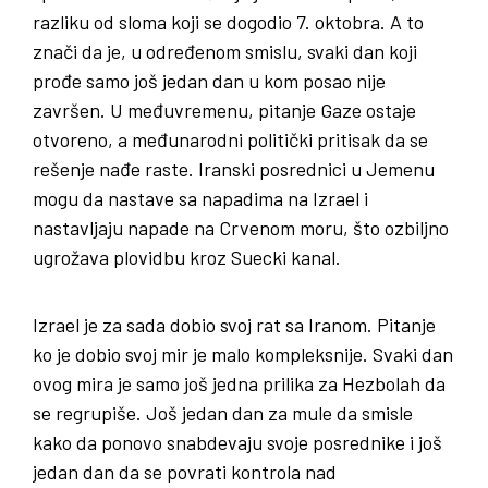
razliku od sloma koji se dogodio 7. oktobra. A to
znači da je, u određenom smislu, svaki dan koji
prođe samo još jedan dan u kom posao nije
završen. U međuvremenu, pitanje Gaze ostaje
otvoreno, a međunarodni politički pritisak da se
rešenje nađe raste. Iranski posrednici u Jemenu
mogu da nastave sa napadima na Izrael i
nastavljaju napade na Crvenom moru, što ozbiljno
ugrožava plovidbu kroz Suecki kanal.
Izrael je za sada dobio svoj rat sa Iranom. Pitanje
ko je dobio svoj mir je malo kompleksnije. Svaki dan
ovog mira je samo još jedna prilika za Hezbolah da
se regrupiše. Još jedan dan za mule da smisle
kako da ponovo snabdevaju svoje posrednike i još
jedan dan da se povrati kontrola nad