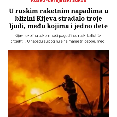
U ruskim raketnim napadima u
blizini Kijeva stradalo troje
ljudi, među kojima i jedno dete
Kijev i okolinu tokom noći pogodili su ruski balistički
projektili. U napadu su poginule najmanje tri osobe, među
kojima je i dete, dok su tri osobe povređene