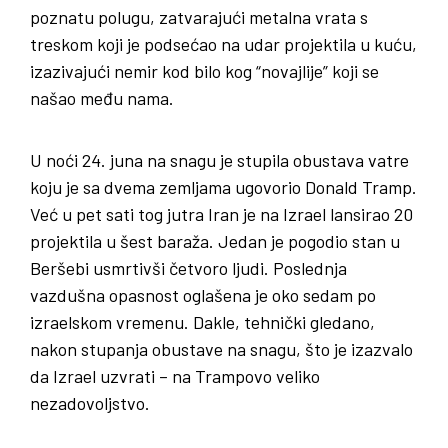
poznatu polugu, zatvarajući metalna vrata s
treskom koji je podsećao na udar projektila u kuću,
izazivajući nemir kod bilo kog “novajlije” koji se
našao među nama.
U noći 24. juna na snagu je stupila obustava vatre
koju je sa dvema zemljama ugovorio Donald Tramp.
Već u pet sati tog jutra Iran je na Izrael lansirao 20
projektila u šest baraža. Jedan je pogodio stan u
Beršebi usmrtivši četvoro ljudi. Poslednja
vazdušna opasnost oglašena je oko sedam po
izraelskom vremenu. Dakle, tehnički gledano,
nakon stupanja obustave na snagu, što je izazvalo
da Izrael uzvrati – na Trampovo veliko
nezadovoljstvo.