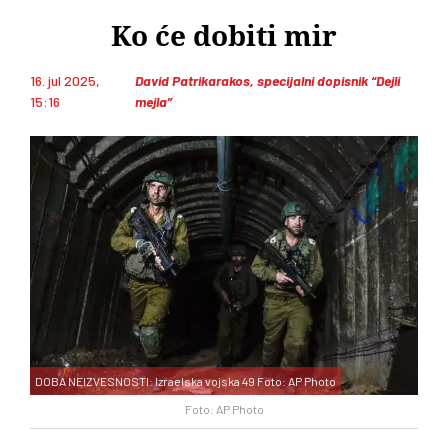
Ko će dobiti mir
16. jul 2025,
David Patrikarakos, specijalni dopisnik “Dejli
15:16
mejla”
DOBA NEIZVESNOSTI: Izraelska vojska 49 Foto: AP Photo
Foto: AP Photo