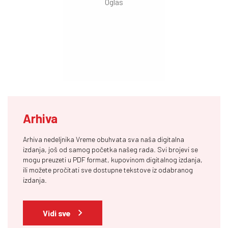
Arhiva
Arhiva nedeljnika Vreme obuhvata sva naša digitalna
izdanja, još od samog početka našeg rada. Svi brojevi se
mogu preuzeti u PDF format, kupovinom digitalnog izdanja,
ili možete pročitati sve dostupne tekstove iz odabranog
izdanja.
Vidi sve