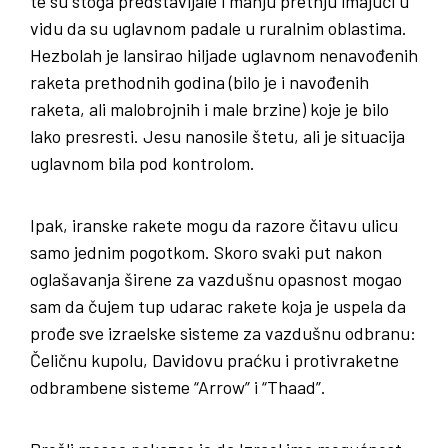
te su stoga predstavljale i manju pretnju imajući u
vidu da su uglavnom padale u ruralnim oblastima.
Hezbolah je lansirao hiljade uglavnom nenavođenih
raketa prethodnih godina (bilo je i navođenih
raketa, ali malobrojnih i male brzine) koje je bilo
lako presresti. Jesu nanosile štetu, ali je situacija
uglavnom bila pod kontrolom.
Ipak, iranske rakete mogu da razore čitavu ulicu
samo jednim pogotkom. Skoro svaki put nakon
oglašavanja širene za vazdušnu opasnost mogao
sam da čujem tup udarac rakete koja je uspela da
prođe sve izraelske sisteme za vazdušnu odbranu:
Čeličnu kupolu, Davidovu praćku i protivraketne
odbrambene sisteme “Arrow” i “Thaad”.