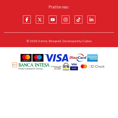
Pratite nas:
© 2026
Vreme
, Beograd. Developed by
Cubes