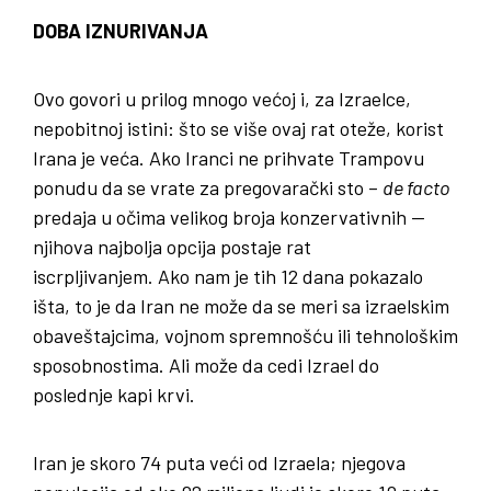
DOBA IZNURIVANJA
Ovo govori u prilog mnogo većoj i, za Izraelce,
nepobitnoj istini: što se više ovaj rat oteže, korist
Irana je veća. Ako Iranci ne prihvate Trampovu
ponudu da se vrate za pregovarački sto –
de facto
predaja u očima velikog broja konzervativnih —
njihova najbolja opcija postaje rat
iscrpljivanjem. Ako nam je tih 12 dana pokazalo
išta, to je da Iran ne može da se meri sa izraelskim
obaveštajcima, vojnom spremnošću ili tehnološkim
sposobnostima. Ali može da cedi Izrael do
poslednje kapi krvi.
Iran je skoro 74 puta veći od Izraela; njegova