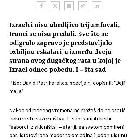
Izraelci nisu ubedljivo trijumfovali,
Iranci se nisu predali. Sve što se
odigralo zapravo je predstavljalo
ozbiljnu eskalaciju između dveju
strana ovog dugačkog rata u kojoj je
Izrael odneo pobedu. I – šta sad
Piše: David Patrikarakos, specijalni dopisnik “Dejli
mejla”
Nakon određenog vremena ne možeš da ne osetiš
neku vrstu savezništva. U sebi sam ih krstio
“saborci iz skloništa” ‒ stariji, sa svetom pomireni
par, istetovirana moderna omladina i jedan uistinu