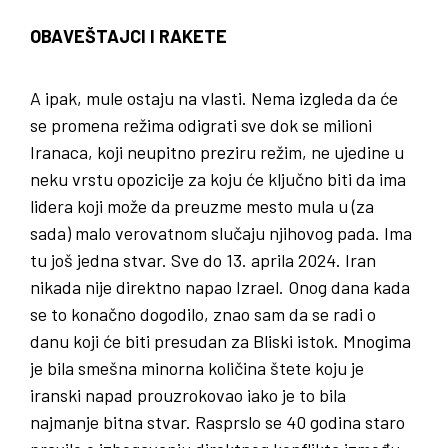
OBAVEŠTAJCI I RAKETE
A ipak, mule ostaju na vlasti. Nema izgleda da će
se promena režima odigrati sve dok se milioni
Iranaca, koji neupitno preziru režim, ne ujedine u
neku vrstu opozicije za koju će ključno biti da ima
lidera koji može da preuzme mesto mula u (za
sada) malo verovatnom slučaju njihovog pada. Ima
tu još jedna stvar. Sve do 13. aprila 2024. Iran
nikada nije direktno napao Izrael. Onog dana kada
se to konačno dogodilo, znao sam da se radi o
danu koji će biti presudan za Bliski istok. Mnogima
je bila smešna minorna količina štete koju je
iranski napad prouzrokovao iako je to bila
najmanje bitna stvar. Rasprslo se 40 godina staro