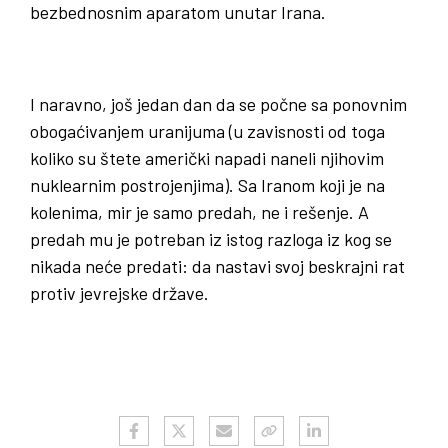
bezbednosnim aparatom unutar Irana.
I naravno, još jedan dan da se počne sa ponovnim
obogaćivanjem uranijuma (u zavisnosti od toga
koliko su štete američki napadi naneli njihovim
nuklearnim postrojenjima). Sa Iranom koji je na
kolenima, mir je samo predah, ne i rešenje. A
predah mu je potreban iz istog razloga iz kog se
nikada neće predati: da nastavi svoj beskrajni rat
protiv jevrejske države.