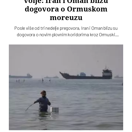
volje: Iran i Oman blizu
dogovora o Ormuskom
moreuzu
Posle više od tri nedelje pregovora, Iran i Oman blizu su
dogovora o novim plovnim koridorima kroz Ormuski
moreuz. Vašington na to ne gleda nimalo blagonaklono