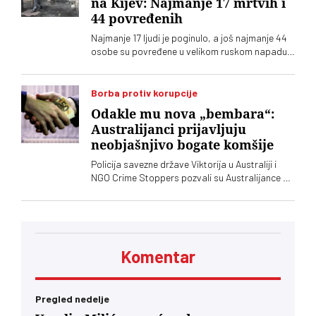
na Kijev: Najmanje 17 mrtvih i
44 povređenih
Najmanje 17 ljudi je poginulo, a još najmanje 44
osobe su povređene u velikom ruskom napadu
balističkim raketama i dronovima na Kijev i
okolinu, saopštile su ukrajinske vlasti
Borba protiv korupcije
Odakle mu nova „bembara“:
Australijanci prijavljuju
neobjašnjivo bogate komšije
Policija savezne države Viktorija u Australiji i
NGO Crime Stoppers pozvali su Australijance da
prijave ljude koji su nelogično bogati. Da li su
slične mere protiv "neobjašnjivog bogatstva"
pojedinaca zamislive u Srbiji?
Komentar
Pregled nedelje