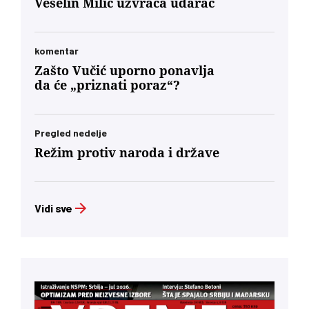
Veselin Milić uzvraća udarac
komentar
Zašto Vučić uporno ponavlja
da će „priznati poraz“?
Pregled nedelje
Režim protiv naroda i države
Vidi sve