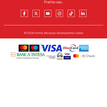
Pratite nas:
© 2026
Vreme
, Beograd. Developed by
Cubes