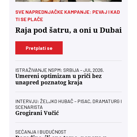
SVE NAPREDNJAČKE KAMPANJE: PEVAJ I KAD
TI SE PLAČE
Raja pod šatru, a oni u Dubai
Pretplati se
ISTRAŽIVANJE NSPM: SRBIJA – JUL 2026.
Umereni optimizam u priči bez
unapred poznatog kraja
INTERVJU: ŽELJKO HUBAČ – PISAC, DRAMATURG I
SCENARISTA
Grogirani Vučić
SEĆANJA I BUDUĆNOST