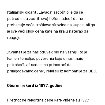
Italijanski gigant „Lavaca“ saopštio je da se
potrudio da zaštiti svoj tržišni udeo i da ne
prebacuje veće troškove sirovina na kupce, ali ga
je sve veći skok cena kafe na kraju naterao da
reaguje.
„Kvalitet je za nas oduvek bio najvažniji i to je
kamen temeljac poverenja koje u nas imaju
potrošači, ali sada smo primorani da
prilagođavamo cene“, rekli su iz kompanije za BBC.
Oboren rekord iz 1977. godine
Prethodne rekordne cene kafe viđene su 1977.