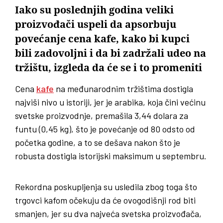
Iako su poslednjih godina veliki
proizvođači uspeli da apsorbuju
povećanje cena kafe, kako bi kupci
bili zadovoljni i da bi zadržali udeo na
tržištu, izgleda da će se i to promeniti
Cena
kafe
na međunarodnim tržištima dostigla
najviši nivo u istoriji, jer je arabika, koja čini većinu
svetske proizvodnje, premašila 3,44 dolara za
funtu (0,45 kg), što je povećanje od 80 odsto od
početka godine, a to se dešava nakon što je
robusta dostigla istorijski maksimum u septembru.
Rekordna poskupljenja su usledila zbog toga što
trgovci kafom očekuju da će ovogodišnji rod biti
smanjen, jer su dva najveća svetska proizvođača,