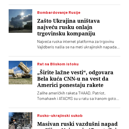
Bombardovanje Rusije
Zašto Ukrajina uništava
najveću rusku onlajn
trgovinsku kompaniju
Najveća ruska internet platforma za trgovinu
Vajldberis našla se na meti ukrajinskih napada
dronovima. Nezavisni ruski mediji navode da je
pogođeno 12 od 15 najvećih skladišta
kompanije, što bi moglo da ima ozbiljne
Rat na Bliskom istoku
posledice po njeno poslovanje
„Širite lažne vesti“, odgovara
Bela kuća CNN-u na vest da
Americi ponestaju rakete
Zalihe američkih raketa THAAD, Patriot,
Tomahawk i ATACMS su u ratu sa Iranom gotovo
potrošene, što izaziva veliku zabrinutost u
Pentagonu
Rusko-ukrajinski sukob
Masivan ruski vazdušni napad