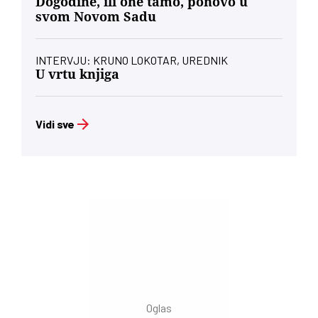
Dogodine, ili one tamo, ponovo u
svom Novom Sadu
INTERVJU: KRUNO LOKOTAR, UREDNIK
U vrtu knjiga
Vidi sve