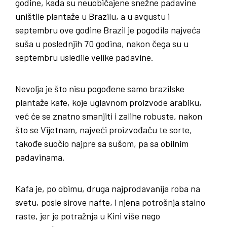
godine, kada su neuobičajene snežne padavine
uništile plantaže u Brazilu, a u avgustu i
septembru ove godine Brazil je pogodila najveća
suša u poslednjih 70 godina, nakon čega su u
septembru usledile velike padavine.
Nevolja je što nisu pogođene samo brazilske
plantaže kafe, koje uglavnom proizvode arabiku,
već će se znatno smanjiti i zalihe robuste, nakon
što se Vijetnam, najveći proizvođaču te sorte,
takođe suočio najpre sa sušom, pa sa obilnim
padavinama.
Kafa je, po obimu, druga najprodavanija roba na
svetu, posle sirove nafte, i njena potrošnja stalno
raste, jer je potražnja u Kini više nego