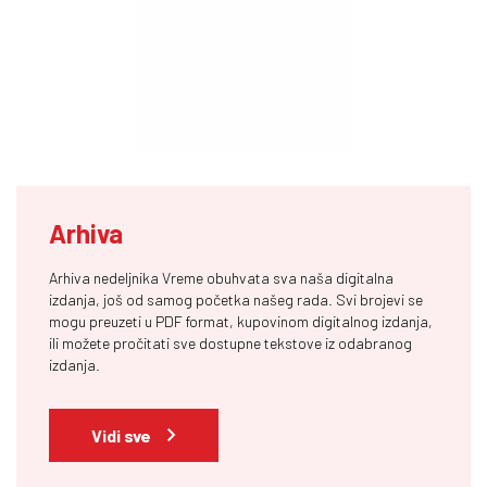
Arhiva
Arhiva nedeljnika Vreme obuhvata sva naša digitalna
izdanja, još od samog početka našeg rada. Svi brojevi se
mogu preuzeti u PDF format, kupovinom digitalnog izdanja,
ili možete pročitati sve dostupne tekstove iz odabranog
izdanja.
Vidi sve