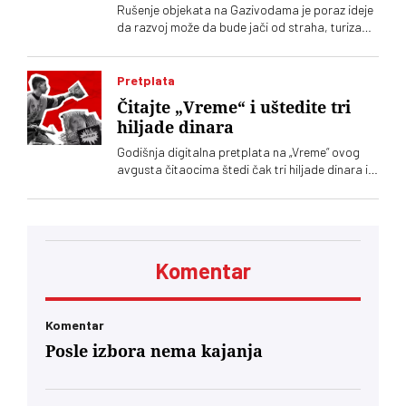
Rušenje objekata na Gazivodama je poraz ideje
da razvoj može da bude jači od straha, turizam
održiviji od konflikta. Da ljudi mogu da ostanu
zato što vide budućnost, a ne zato što nemaju
gde da odu. Da drugi, poput mene, ovde mogu
Pretplata
da dolaze po svoje sopstvene životne lekcije
Čitajte „Vreme“ i uštedite tri
hiljade dinara
Godišnja digitalna pretplata na „Vreme“ ovog
avgusta čitaocima štedi čak tri hiljade dinara i
velika je podrška nezavisnom novinarstvu
Komentar
Komentar
Posle izbora nema kajanja