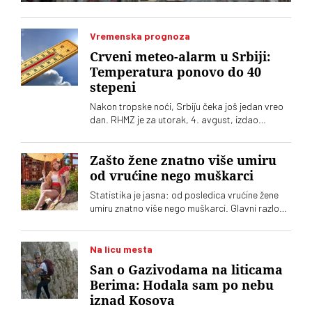
Vremenska prognoza
Crveni meteo-alarm u Srbiji:
Temperatura ponovo do 40
stepeni
Nakon tropske noći, Srbiju čeka još jedan vreo
dan. RHMZ je za utorak, 4. avgust, izdao
upozorenje na crveni meteo-alarm. Vrhunac
toplotnog talasa nam tek predstoji
Zašto žene znatno više umiru
od vrućine nego muškarci
Statistika je jasna: od posledica vrućine žene
umiru znatno više nego muškarci. Glavni razlog,
međutim, nije biologija
Na licu mesta
San o Gazivodama na liticama
Berima: Hodala sam po nebu
iznad Kosova