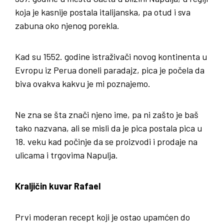
koja je kasnije postala italijanska, pa otud i sva
zabuna oko njenog porekla.
Kad su 1552. godine istraživači novog kontinenta u
Evropu iz Perua doneli paradajz, pica je počela da
biva ovakva kakvu je mi poznajemo.
Ne zna se šta znači njeno ime, pa ni zašto je baš
tako nazvana, ali se misli da je pica postala pica u
18. veku kad počinje da se proizvodi i prodaje na
ulicama i trgovima Napulja.
Kraljičin kuvar Rafael
Prvi moderan recept koji je ostao upamćen do