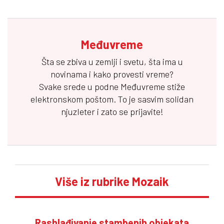
Međuvreme
Šta se zbiva u zemlji i svetu, šta ima u
novinama i kako provesti vreme?
Svake srede u podne
Međuvreme
stiže
elektronskom poštom. To je sasvim solidan
njuzleter i zato se prijavite!
Više iz rubrike Mozaik
Rashlađivanje stambenih objekata