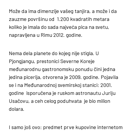
Može da ima dimenzije vašeg tanjira, a može i da
zauzme površinu od 1.200 kvadratih metara
koliko je imala do sada najveća pica na svetu,
napravljena u Rimu 2012. godine.
Nema dela planete do kojeg nije stigla. U
Pjongjangu, prestonici Severne Koreje
međunarodnu gastronomsku ponudu čini jedna
jedina picerija, otvorena je 2009. godine. Pojavila
se i na Međunarodnoj svemirskoj stanici: 2001.
godine isporučena je ruskom astronautu Juriju
Usačovu, a ceh celog poduhvata je bio milion
dolara.
I samo još ovo: predmet prve kupovine internetom