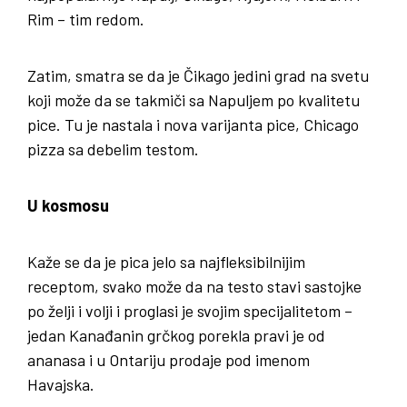
Rim – tim redom.
Zatim, smatra se da je Čikago jedini grad na svetu
koji može da se takmiči sa Napuljem po kvalitetu
pice. Tu je nastala i nova varijanta pice, Chicago
pizza sa debelim testom.
U kosmosu
Kaže se da je pica jelo sa najfleksibilnijim
receptom, svako može da na testo stavi sastojke
po želji i volji i proglasi je svojim specijalitetom –
jedan Kanađanin grčkog porekla pravi je od
ananasa i u Ontariju prodaje pod imenom
Havajska.