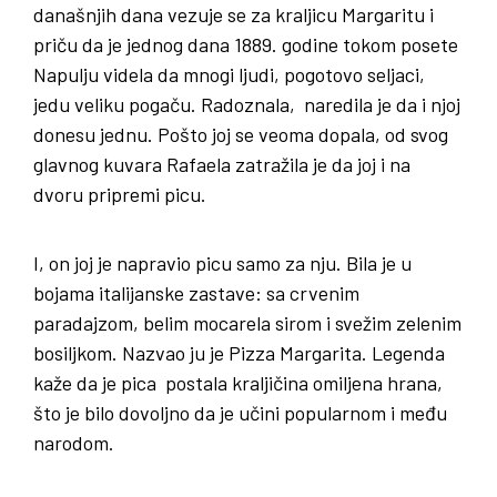
današnjih dana vezuje se za kraljicu Margaritu i
priču da je jednog dana 1889. godine tokom posete
Napulju videla da mnogi ljudi, pogotovo seljaci,
jedu veliku pogaču. Radoznala, naredila je da i njoj
donesu jednu. Pošto joj se veoma dopala, od svog
glavnog kuvara Rafaela zatražila je da joj i na
dvoru pripremi picu.
I, on joj je napravio picu samo za nju. Bila je u
bojama italijanske zastave: sa crvenim
paradajzom, belim mocarela sirom i svežim zelenim
bosiljkom. Nazvao ju je Pizza Margarita. Legenda
kaže da je pica postala kraljičina omiljena hrana,
što je bilo dovoljno da je učini popularnom i među
narodom.