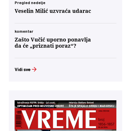
Pregled nedelje
Veselin Milić uzvraća udarac
komentar
Zašto Vučić uporno ponavlja
da će „priznati poraz“?
Vidi sve