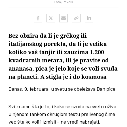
Foto; Pexels
Bez obzira da li je grčkog ili
italijanskog porekla, da li je velika
koliko vaš tanjir ili zauzima 1.200
kvadratnih metara, ili je pravite od
ananasa, pica je jelo koje se voli svuda
na planeti. A stigla je i do kosmosa
Danas, 9. februara, u svetu se obeležava Dan pice.
Svi znamo šta je to, i kako se svuda na svetu uživa
u njenom tankom okruglom testu prelivenog čime
već šta ko voli i izmisli – ne vredi nabrajati.