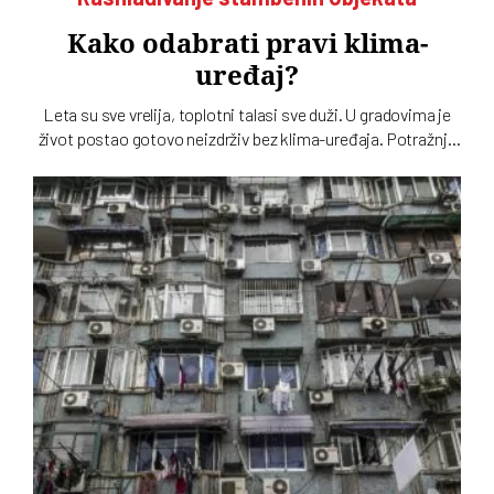
Kako odabrati pravi klima-
uređaj?
Leta su sve vrelija, toplotni talasi sve duži. U gradovima je
život postao gotovo neizdrživ bez klima-uređaja. Potražnja
je sve veća, ponuda uređaja ogromna. Kako se opredeliti za
pravi? Na šta treba obratiti pažnju?