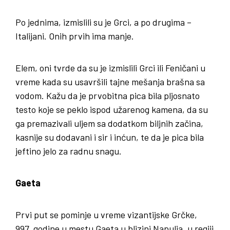
Po jednima, izmislili su je Grci, a po drugima –
Italijani. Onih prvih ima manje.
Elem, oni tvrde da su je izmislili Grci ili Feničani u
vreme kada su usavršili tajne mešanja brašna sa
vodom. Kažu da je prvobitna pica bila pljosnato
testo koje se peklo ispod užarenog kamena, da su
ga premazivali uljem sa dodatkom biljnih začina,
kasnije su dodavani i sir i inćun, te da je pica bila
jeftino jelo za radnu snagu.
Gaeta
Prvi put se pominje u vreme vizantijske Grčke,
997. godine u mestu Gaeta u blizini Napulja, u regiji