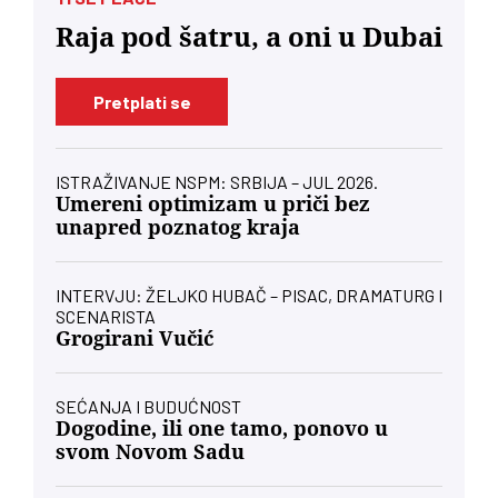
Raja pod šatru, a oni u Dubai
Pretplati se
ISTRAŽIVANJE NSPM: SRBIJA – JUL 2026.
Umereni optimizam u priči bez
unapred poznatog kraja
INTERVJU: ŽELJKO HUBAČ – PISAC, DRAMATURG I
SCENARISTA
Grogirani Vučić
SEĆANJA I BUDUĆNOST
Dogodine, ili one tamo, ponovo u
svom Novom Sadu