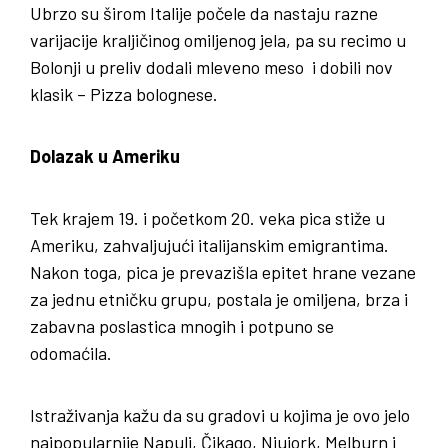
Ubrzo su širom Italije počele da nastaju razne
varijacije kraljičinog omiljenog jela, pa su recimo u
Bolonji u preliv dodali mleveno meso i dobili nov
klasik – Pizza bolognese.
Dolazak u Ameriku
Tek krajem 19. i početkom 20. veka pica stiže u
Ameriku, zahvaljujući italijanskim emigrantima.
Nakon toga, pica je prevazišla epitet hrane vezane
za jednu etničku grupu, postala je omiljena, brza i
zabavna poslastica mnogih i potpuno se
odomaćila.
Istraživanja kažu da su gradovi u kojima je ovo jelo
najpopularnije Napulj, Čikago, Njujork, Melburn i