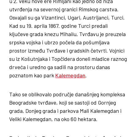
u 2. veku nove ere Rimljani kao jedno od niza
utvrđenja na severnoj granici Rimskog carstva.
Osvajali su ga Vizantinci, Ugari, Austrijanci, Turci.
Kad su 19. aprila 1867. godine Turci predali
ključeve grada knezu Mihailu, Tvrđavu je preuzela
srpska vojska i ubrzo počela da pošumljava
prostor između Tvrđave i gradskih četvrti. Vojnici
su iz Košutnjaka i Topčidera doneli mladice raznog
drveća i uredno ga sadili na prostoru danas
poznatom kao park
Kalemegdan
.
Tako se oblikovalo područje današnjeg kompleksa
Beogradske tvrđave, koji se sastoji od Gornjeg
grada, Donjeg grada i parkova Mali Kalemegdan i
Veliki Kalemegdan, na oko 60 hektara.