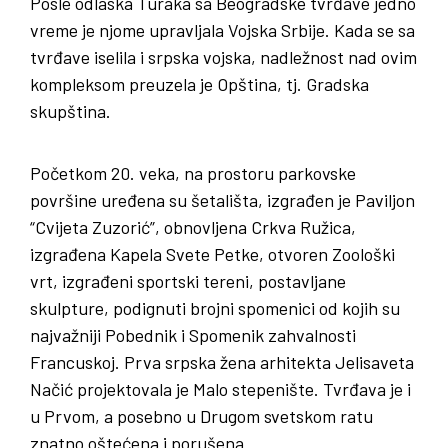
Posle odlaska Turaka sa Beogradske tvrđave jedno
vreme je njome upravljala Vojska Srbije. Kada se sa
tvrđave iselila i srpska vojska, nadležnost nad ovim
kompleksom preuzela je Opština, tj. Gradska
skupština.
Početkom 20. veka, na prostoru parkovske
površine uređena su šetališta, izgrađen je Paviljon
“Cvijeta Zuzorić”, obnovljena Crkva Ružica,
izgrađena Kapela Svete Petke, otvoren Zoološki
vrt, izgrađeni sportski tereni, postavljane
skulpture, podignuti brojni spomenici od kojih su
najvažniji Pobednik i Spomenik zahvalnosti
Francuskoj. Prva srpska žena arhitekta Jelisaveta
Načić projektovala je Malo stepenište. Tvrđava je i
u Prvom, a posebno u Drugom svetskom ratu
znatno oštećena i porušena.