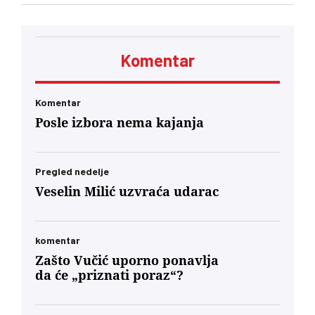
zato što vide budućnost, a ne zato što nemaju
gde da odu. Da drugi, poput mene, ovde mogu
da dolaze po svoje sopstvene životne lekcije
Komentar
Komentar
Posle izbora nema kajanja
Pregled nedelje
Veselin Milić uzvraća udarac
komentar
Zašto Vučić uporno ponavlja
da će „priznati poraz“?