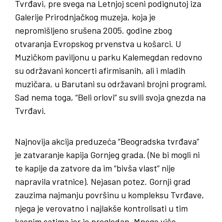
Tvrđavi, pre svega na Letnjoj sceni podignutoj iza
Galerije Prirodnjačkog muzeja, koja je
nepromišljeno srušena 2005. godine zbog
otvaranja Evropskog prvenstva u košarci. U
Muzičkom paviljonu u parku Kalemegdan redovno
su održavani koncerti afirmisanih, ali i mladih
muzičara, u Barutani su održavani brojni programi.
Sad nema toga, “Beli orlovi” su svili svoja gnezda na
Tvrđavi.
Najnovija akcija preduzeća “Beogradska tvrđava”
je zatvaranje kapija Gornjeg grada. (Ne bi mogli ni
te kapije da zatvore da im “bivša vlast” nije
napravila vratnice). Nejasan potez. Gornji grad
zauzima najmanju površinu u kompleksu Tvrđave,
njega je verovatno i najlakše kontrolisati u tim
kasnim satima jer je pregledan. Mnogo više