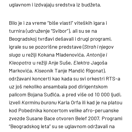
uglavnom i izdvajaju sredstva iz budžeta.
Bilo je i za vreme “biše vlasti” viteških igara i
turnira (udruženje “Svibor”), ali su se na
Beogradskoj tvrđavi dešavali i drugi programi,
igrale su se pozorišne predstave (
Strah i njegov
sluga
u režiji Kokana Mladenovića,
Antonije i
Kleopatra
u režiji Anje Suše,
Elektra
Jagoša
Markovića,
Kiseonik
Tanje Mandić Rigonat),
održavani koncerti kao kada su svi orkestri RTS-a
uz još nekoliko ansambala pod dirigentskom
palicom Bojana Suđića, a pred više od 10 000 ljudi,
izveli
Karminu buranu
Karla Orfa ili kad je na platou
kod Pobednika koncertom velike afro-peruanske
zvezde Susane Bace otvoren Belef 2007. Programi
“Beogradskog leta” su se uglavnom održavali na