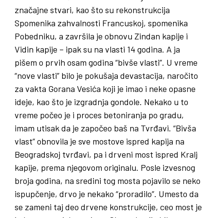
značajne stvari, kao što su rekonstrukcija
Spomenika zahvalnosti Francuskoj, spomenika
Pobedniku, a završila je obnovu Zindan kapije i
Vidin kapije – ipak su na vlasti 14 godina. A ja
pišem o prvih osam godina “bivše vlasti”. U vreme
“nove vlasti” bilo je pokušaja devastacija, naročito
za vakta Gorana Vesića koji je imao i neke opasne
ideje, kao što je izgradnja gondole. Nekako u to
vreme počeo je i proces betoniranja po gradu,
imam utisak da je započeo baš na Tvrđavi. “Bivša
vlast” obnovila je sve mostove ispred kapija na
Beogradskoj tvrđavi, pa i drveni most ispred Kralj
kapije, prema njegovom originalu. Posle izvesnog
broja godina, na sredini tog mosta pojavilo se neko
ispupčenje, drvo je nekako “proradilo”. Umesto da
se zameni taj deo drvene konstrukcije, ceo most je