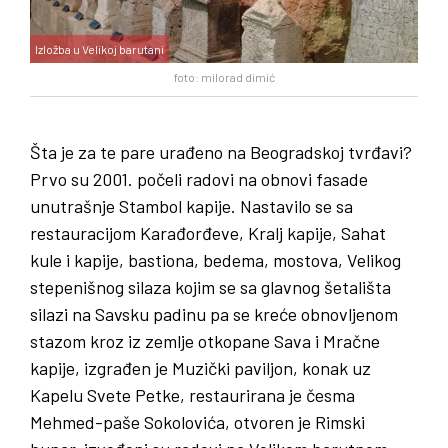
Izložba u Velikoj barutani
foto: milorad dimić
Šta je za te pare urađeno na Beogradskoj tvrđavi?
Prvo su 2001. počeli radovi na obnovi fasade
unutrašnje Stambol kapije. Nastavilo se sa
restauracijom Karađorđeve, Kralj kapije, Sahat
kule i kapije, bastiona, bedema, mostova, Velikog
stepenišnog silaza kojim se sa glavnog šetališta
silazi na Savsku padinu pa se kreće obnovljenom
stazom kroz iz zemlje otkopane Sava i Mračne
kapije, izgrađen je Muzički paviljon, konak uz
Kapelu Svete Petke, restaurirana je česma
Mehmed-paše Sokolovića, otvoren je Rimski