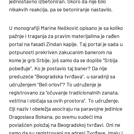
jednostavno izbetoniran. Skoro da nije bilo
nikakvih reakcija, pa se betoniranje nastavilo.
U monografiji Marine Nešković opisano je sa koliko
pažnje i traganja za pravim materijalima je rađen
portal na fasadi Zindan kapije. Taj portal je sada u
potpunosti prekriven zakucanim banerom na
kome je grb Srbije, još samo da se dopiše “Srbija
pobeđuje”. Ko je postavio taj baner? Da nije
preduzeće “Beogradska tvrđava”, u saradnji sa
udruženjem “Beli orlovi”? To udruženje je
registrovano za “očuvanje tradicionalnih zanata,
veština i običaja sa ovih prostora”. To udruženje,
čiji naziv i obeležja asociraju na paravojne jedinice
Dragoslava Bokana, po svemu sudeći ima
povlašćen položaj na Beogradskoj tvrđavi. Oni ne
samo da su registrovani na adresi Tvrđave, imaju i