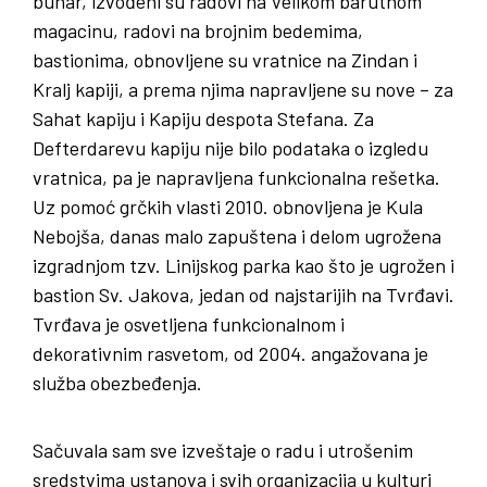
bunar, izvođeni su radovi na Velikom barutnom
magacinu, radovi na brojnim bedemima,
bastionima, obnovljene su vratnice na Zindan i
Kralj kapiji, a prema njima napravljene su nove – za
Sahat kapiju i Kapiju despota Stefana. Za
Defterdarevu kapiju nije bilo podataka o izgledu
vratnica, pa je napravljena funkcionalna rešetka.
Uz pomoć grčkih vlasti 2010. obnovljena je Kula
Nebojša, danas malo zapuštena i delom ugrožena
izgradnjom tzv. Linijskog parka kao što je ugrožen i
bastion Sv. Jakova, jedan od najstarijih na Tvrđavi.
Tvrđava je osvetljena funkcionalnom i
dekorativnim rasvetom, od 2004. angažovana je
služba obezbeđenja.
Sačuvala sam sve izveštaje o radu i utrošenim
sredstvima ustanova i svih organizacija u kulturi