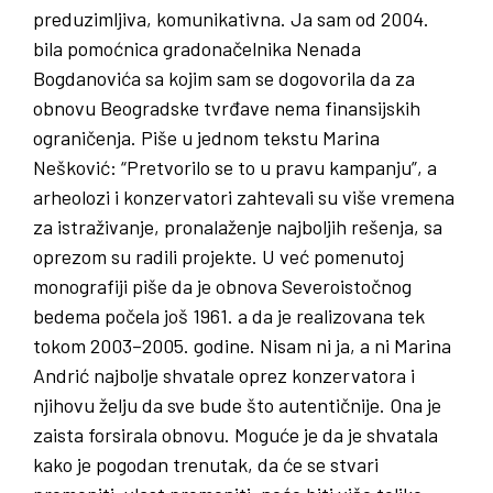
preduzimljiva, komunikativna. Ja sam od 2004.
bila pomoćnica gradonačelnika Nenada
Bogdanovića sa kojim sam se dogovorila da za
obnovu Beogradske tvrđave nema finansijskih
ograničenja. Piše u jednom tekstu Marina
Nešković: “Pretvorilo se to u pravu kampanju”, a
arheolozi i konzervatori zahtevali su više vremena
za istraživanje, pronalaženje najboljih rešenja, sa
oprezom su radili projekte. U već pomenutoj
monografiji piše da je obnova Severoistočnog
bedema počela još 1961. a da je realizovana tek
tokom 2003–2005. godine. Nisam ni ja, a ni Marina
Andrić najbolje shvatale oprez konzervatora i
njihovu želju da sve bude što autentičnije. Ona je
zaista forsirala obnovu. Moguće je da je shvatala
kako je pogodan trenutak, da će se stvari