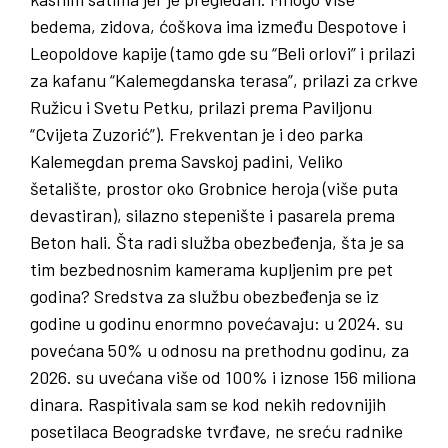
bedema, zidova, ćoškova ima između Despotove i
Leopoldove kapije (tamo gde su “Beli orlovi” i prilazi
za kafanu “Kalemegdanska terasa”, prilazi za crkve
Ružicu i Svetu Petku, prilazi prema Paviljonu
“Cvijeta Zuzorić”). Frekventan je i deo parka
Kalemegdan prema Savskoj padini, Veliko
šetalište, prostor oko Grobnice heroja (više puta
devastiran), silazno stepenište i pasarela prema
Beton hali. Šta radi služba obezbeđenja, šta je sa
tim bezbednosnim kamerama kupljenim pre pet
godina? Sredstva za službu obezbeđenja se iz
godine u godinu enormno povećavaju: u 2024. su
povećana 50% u odnosu na prethodnu godinu, za
2026. su uvećana više od 100% i iznose 156 miliona
dinara. Raspitivala sam se kod nekih redovnijih
posetilaca Beogradske tvrđave, ne sreću radnike