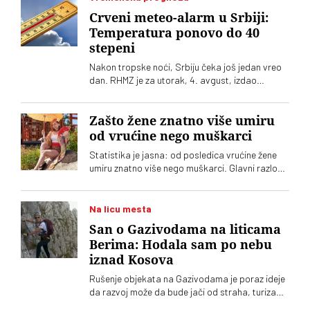
Crveni meteo-alarm u Srbiji:
Temperatura ponovo do 40
stepeni
Nakon tropske noći, Srbiju čeka još jedan vreo
dan. RHMZ je za utorak, 4. avgust, izdao
upozorenje na crveni meteo-alarm. Vrhunac
toplotnog talasa nam tek predstoji
Zašto žene znatno više umiru
od vrućine nego muškarci
Statistika je jasna: od posledica vrućine žene
umiru znatno više nego muškarci. Glavni razlog,
međutim, nije biologija
Na licu mesta
San o Gazivodama na liticama
Berima: Hodala sam po nebu
iznad Kosova
Rušenje objekata na Gazivodama je poraz ideje
da razvoj može da bude jači od straha, turizam
održiviji od konflikta. Da ljudi mogu da ostanu