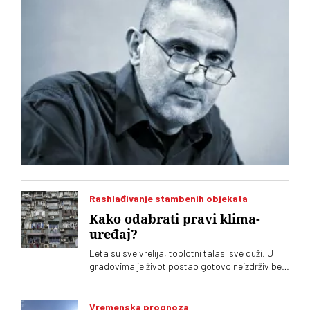
Rashlađivanje stambenih objekata
Kako odabrati pravi klima-
uređaj?
Leta su sve vrelija, toplotni talasi sve duži. U
gradovima je život postao gotovo neizdrživ bez
klima-uređaja. Potražnja je sve veća, ponuda
uređaja ogromna. Kako se opredeliti za pravi?
Na šta treba obratiti pažnju?
Vremenska prognoza