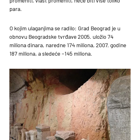
promeniti, vlast promeniti, neće biti više toliko
para.
O kojim ulaganjima se radilo: Grad Beograd je u
obnovu Beogradske tvrđave 2005. uložio 74
miliona dinara, naredne 174 miliona, 2007. godine
187 miliona, a sledeće –145 miliona.