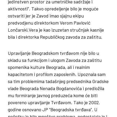
jedinstven prostor za umetničke sadržaje i
aktivnosti”. Takvo opredeljenje bilo je moguće
ostvariti jer je Zavod imao sjajnu ekipu
predvodjenu direktorkom Verom Pavlović
Lončarski.Vera je kao izuzetan stručnjak kasnije
bila i direktorka Republičkog zavoda za zaštitu.
Upravljanje Beogradskom tvrđavom nije bilo u
skladu sa funkcijom i ulogom Zavoda za zaštitu
spomenika kulture Beograda, ali i realnim
kapacitetom i profilom zaposlenih. Upoznala sam
sa tim problemima tadašnjeg predsednika Gradske
vlade Beograda Nenada Bogdanovića i predložila
mu formiranje javnog preduzeća kome će biti
povereno upravljanje Tvrđavom. Tako je 2002.
godine osnovano JP “Beogradska tvrđava”. U
početku je bilo mnoštvo problema, nedostajala je i