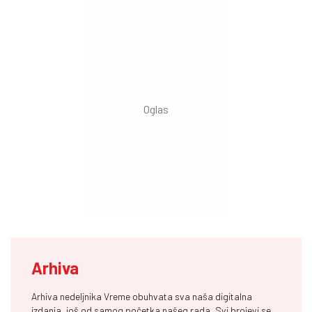
Arhiva
Arhiva nedeljnika Vreme obuhvata sva naša digitalna
izdanja, još od samog početka našeg rada. Svi brojevi se