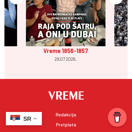
Vreme 1856-1857
29.07 2026.
Redakcija
SR
Pretplata