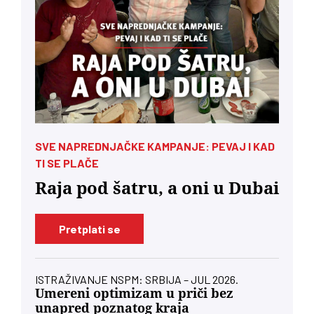
SVE NAPREDNJAČKE KAMPANJE: PEVAJ I KAD
TI SE PLAČE
Raja pod šatru, a oni u Dubai
Pretplati se
ISTRAŽIVANJE NSPM: SRBIJA – JUL 2026.
Umereni optimizam u priči bez
unapred poznatog kraja