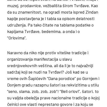
muzej, prodavnice, vežbališta širom Tvrđave. Kao
da su znamenitost, na ogradi mosta ispred Zindan
kapije postavljena je i tabla sa opisom delatnosti
udruženja. Pa tako čitate na tablama podatke o
kapijama Tvrđave, bedemima, a onda i o
“Orlovima”.
Naravno da niko nije protiv viteške tradicije i
organizovanja manifestacija u slavu
srednjovekovnih veština, ali da li je to najvažniji
sadržaj koji se nudi na Tvrđavi? Još kad se u
vreme ovih Šapićevih “Dana porodice” po Gornjem i
Donjem gradu razapnu šatori sa rekvizitima u stilu
“seno, slama, zob, zob, zob”! “Beli orlovi”, šatori, to
su valjda obeležja prave nacionalne tradicije o kojoj
čelnici ove vlasti neprestano govore i za koju se