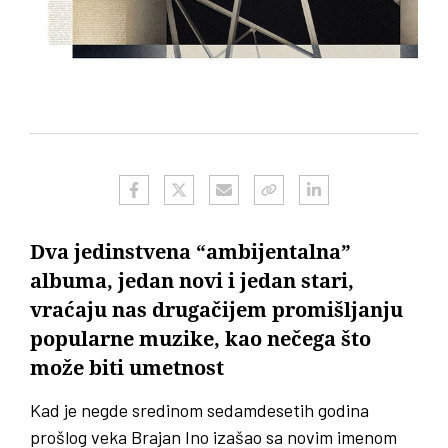
Dva jedinstvena “ambijentalna”
albuma, jedan novi i jedan stari,
vraćaju nas drugačijem promišljanju
popularne muzike, kao nečega što
može biti umetnost
Kad je negde sredinom sedamdesetih godina
prošlog veka Brajan Ino izašao sa novim imenom