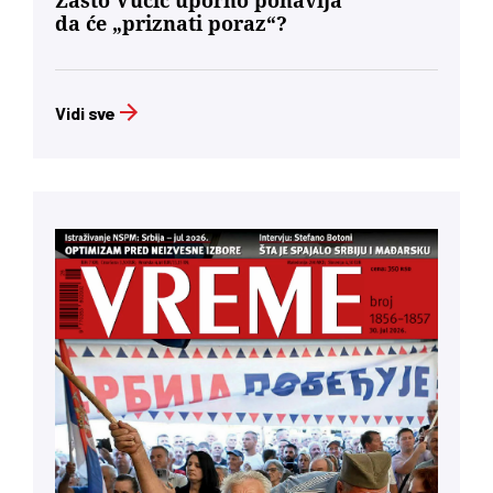
Zašto Vučić uporno ponavlja
da će „priznati poraz“?
Vidi sve