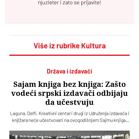
njuzleter i zato se prijavite!
Više iz rubrike Kultura
Država i izdavači
Sajam knjiga bez knjiga: Zašto
vodeći srpski izdavači odbijaju
da učestvuju
Laguna, Delfi, Kreativni centar i drugi iz Udruženja izdavača i
knjižara neće učestvovati na ovogodišnjem Sajmu knjiga.
Takvu odluku su još prošle godine doneli Clio, Arhipelag,
Geopopetika i drugi iz Udruženja profesionalnih izdavača