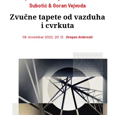
Subotić & Goran Vejvoda
Zvučne tapete od vazduha
i cvrkuta
09. novembar 2022, 20:12
Dragan Ambrozić