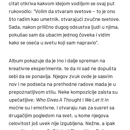
citat otkriva kakvom idejom vodiljom se ovaj put
rukovodio: “Volim da stvaram svetove – to je ono
što radim kao umetnik, stvarajući zvučne svetove.
Sada, nakon prilično dugog odsustva ljudi u njima,
pokušao sam da ubacim jednog čoveka i vidim
kako se oseća u svetu koji sam napravio”.
Album pokazuje da je Ino i dalje spreman na
kreativne eksperimente, te da ni sad ne dopušta
sebi da se ponavlja. Njegov zvuk ovde je sasvim
nov i ne podseća na prethodne radove mada je u
prepoznatljivom stilu. Neke kompozicije zaista su
upečatljive:
Who Gives A Thought
i
We Let It In
moćne su i emotivne, i otvaraju nas za susret sa
drugačijim pogledom na svet, u kome njegova
celovitost još uvek nije izgubljena. Nežne, a ipak