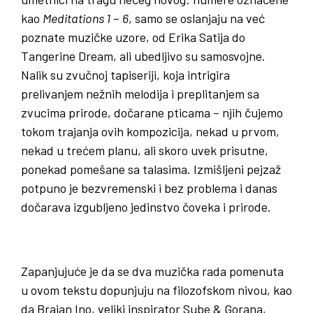
kao
Meditations 1
–
6
, samo se oslanjaju na već
poznate muzičke uzore, od Erika Satija do
Tangerine Dream, ali ubedljivo su samosvojne.
Nalik su zvučnoj tapiseriji, koja intrigira
prelivanjem nežnih melodija i preplitanjem sa
zvucima prirode, dočarane pticama – njih čujemo
tokom trajanja ovih kompozicija, nekad u prvom,
nekad u trećem planu, ali skoro uvek prisutne,
ponekad pomešane sa talasima. Izmišljeni pejzaž
potpuno je bezvremenski i bez problema i danas
dočarava izgubljeno jedinstvo čoveka i prirode.
Zapanjujuće je da se dva muzička rada pomenuta
u ovom tekstu dopunjuju na filozofskom nivou, kao
da Brajan Ino, veliki inspirator Sube & Gorana,