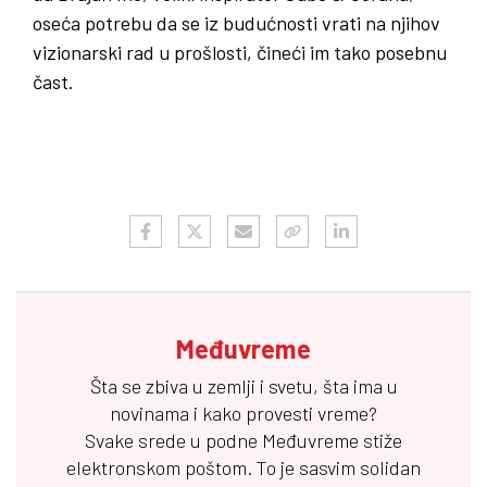
oseća potrebu da se iz budućnosti vrati na njihov
vizionarski rad u prošlosti, čineći im tako posebnu
čast.
Međuvreme
Šta se zbiva u zemlji i svetu, šta ima u
novinama i kako provesti vreme?
Svake srede u podne
Međuvreme
stiže
elektronskom poštom. To je sasvim solidan