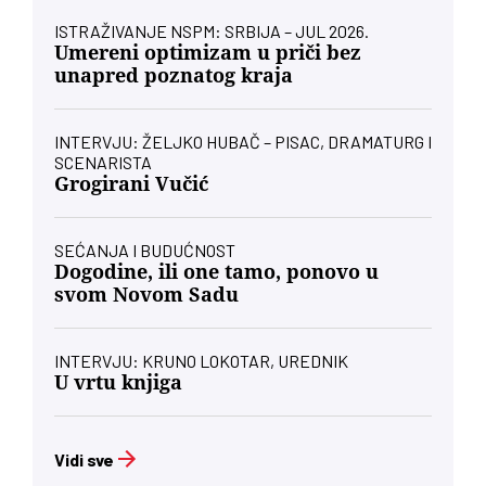
ISTRAŽIVANJE NSPM: SRBIJA – JUL 2026.
Umereni optimizam u priči bez
unapred poznatog kraja
INTERVJU: ŽELJKO HUBAČ – PISAC, DRAMATURG I
SCENARISTA
Grogirani Vučić
SEĆANJA I BUDUĆNOST
Dogodine, ili one tamo, ponovo u
svom Novom Sadu
INTERVJU: KRUNO LOKOTAR, UREDNIK
U vrtu knjiga
Vidi sve