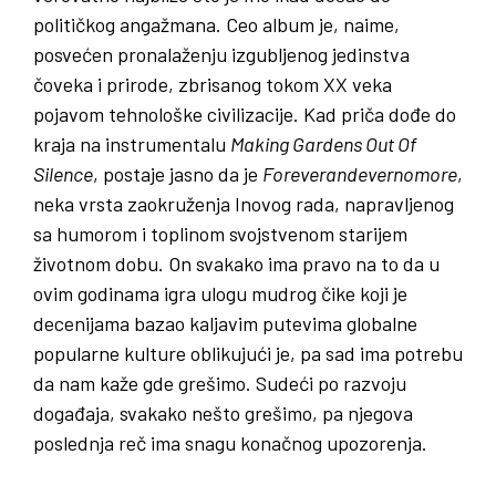
političkog angažmana. Ceo album je, naime,
posvećen pronalaženju izgubljenog jedinstva
čoveka i prirode, zbrisanog tokom XX veka
pojavom tehnološke civilizacije. Kad priča dođe do
kraja na instrumentalu
Making Gardens Out Of
Silence
, postaje jasno da je
Foreverandevernomore
,
neka vrsta zaokruženja Inovog rada, napravljenog
sa humorom i toplinom svojstvenom starijem
životnom dobu. On svakako ima pravo na to da u
ovim godinama igra ulogu mudrog čike koji je
decenijama bazao kaljavim putevima globalne
popularne kulture oblikujući je, pa sad ima potrebu
da nam kaže gde grešimo. Sudeći po razvoju
događaja, svakako nešto grešimo, pa njegova
poslednja reč ima snagu konačnog upozorenja.