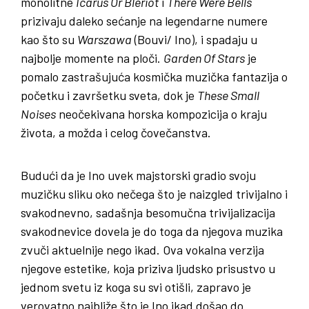
monolitne
Icarus Or Blériot
i
There Were Bells
prizivaju daleko sećanje na legendarne numere
kao što su
Warszawa
(Bouvi/ Ino), i spadaju u
najbolje momente na ploči.
Garden Of Stars
je
pomalo zastrašujuća kosmička muzička fantazija o
početku i završetku sveta, dok je
These Small
Noises
neočekivana horska kompozicija o kraju
života, a možda i celog čovečanstva.
Budući da je Ino uvek majstorski gradio svoju
muzičku sliku oko nečega što je naizgled trivijalno i
svakodnevno, sadašnja besomučna trivijalizacija
svakodnevice dovela je do toga da njegova muzika
zvuči aktuelnije nego ikad. Ova vokalna verzija
njegove estetike, koja priziva ljudsko prisustvo u
jednom svetu iz koga su svi otišli, zapravo je
verovatno najbliže što je Ino ikad došao do