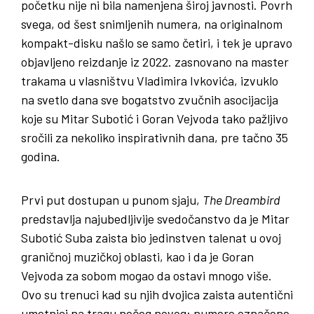
početku nije ni bila namenjena široj javnosti. Povrh
svega, od šest snimljenih numera, na originalnom
kompakt-disku našlo se samo četiri, i tek je upravo
objavljeno reizdanje iz 2022. zasnovano na master
trakama u vlasništvu Vladimira Ivkovića, izvuklo
na svetlo dana sve bogatstvo zvučnih asocijacija
koje su Mitar Subotić i Goran Vejvoda tako pažljivo
sročili za nekoliko inspirativnih dana, pre tačno 35
godina.
Prvi put dostupan u punom sjaju,
The Dreambird
predstavlja najubedljivije svedočanstvo da je Mitar
Subotić Suba zaista bio jedinstven talenat u ovoj
graničnoj muzičkoj oblasti, kao i da je Goran
Vejvoda za sobom mogao da ostavi mnogo više.
Ovo su trenuci kad su njih dvojica zaista autentični
umetnici na tragu nečeg novog: numere označene