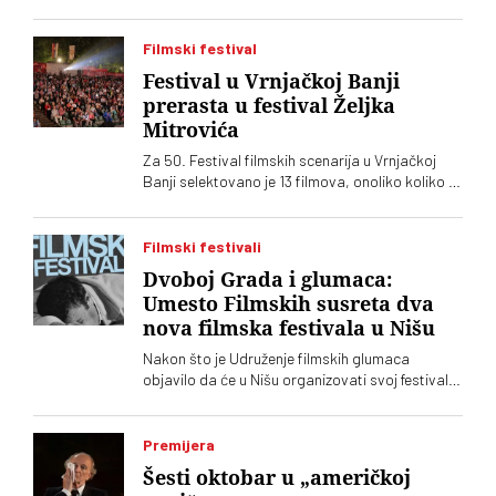
kapitalna dela, što se još nikad nije desilo.
Podsetimo da je predsednik SKZ profesor Milo
Lompar
Filmski festival
Festival u Vrnjačkoj Banji
prerasta u festival Željka
Mitrovića
Za 50. Festival filmskih scenarija u Vrnjačkoj
Banji selektovano je 13 filmova, onoliko koliko ih
je i prijavljeno. Među njima, kao i prošle godine,
dominiraju filmovi Željka Mitrovića
Filmski festivali
Dvoboj Grada i glumaca:
Umesto Filmskih susreta dva
nova filmska festivala u Nišu
Nakon što je Udruženje filmskih glumaca
objavilo da će u Nišu organizovati svoj festival,
Grad Niš je ubrzao pripreme drugog festivala.
Izgleda da će oba biti u istom terminu
Premijera
Šesti oktobar u „američkoj