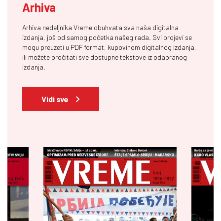
Arhiva
Arhiva nedeljnika Vreme obuhvata sva naša digitalna
izdanja, još od samog početka našeg rada. Svi brojevi se
mogu preuzeti u PDF format, kupovinom digitalnog izdanja,
ili možete pročitati sve dostupne tekstove iz odabranog
izdanja.
Vidi sve