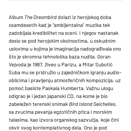
Album
The Dreambird
dolazi iz herojskog doba
osamdesetih kad je “ambijentalna” muzika tek
zadobijala kredibilitet na sceni. I njegov nastanak
desio se pod herojskim okolnostima, u oskudnim
uslovima u kojima je imaginacija nadograđivala ono
što je skromna tehnološka baza nudila. Goran
Vejvoda je 1987. živeo u Parizu, a Mitar Subotić
Suba mu se pridružio u zajedničkom igranju audio-
oblicima i pravljenju atmosferičnih kompozicija, uz
pomoć basiste Paskala Humberta. Važnu ulogu
odigrao je i jedan japanski CD, na kome je bio
zabeležen terenski snimak
Bird Island Seichelles
,
sa zvucima pevanja egzotičnih ptica i morskim
talasima, kao izvora organskog sazvučja, koje čini
okvir ovog kontemplativnog dela. Ono je pod