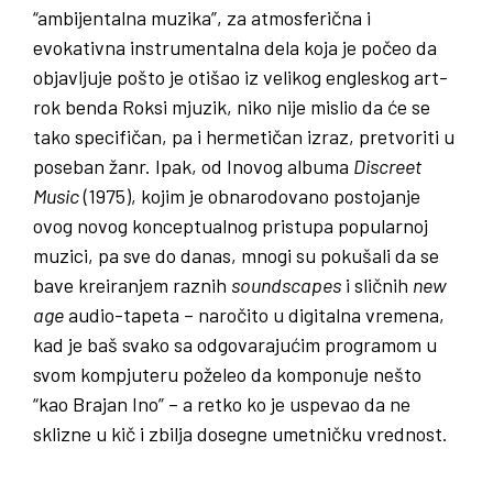
“ambijentalna muzika”, za atmosferična i
evokativna instrumentalna dela koja je počeo da
objavljuje pošto je otišao iz velikog engleskog art-
rok benda Roksi mjuzik, niko nije mislio da će se
tako specifičan, pa i hermetičan izraz, pretvoriti u
poseban žanr. Ipak, od Inovog albuma
Discreet
Music
(1975), kojim je obnarodovano postojanje
ovog novog konceptualnog pristupa popularnoj
muzici, pa sve do danas, mnogi su pokušali da se
bave kreiranjem raznih
soundscapes
i sličnih
new
age
audio-tapeta – naročito u digitalna vremena,
kad je baš svako sa odgovarajućim programom u
svom kompjuteru poželeo da komponuje nešto
“kao Brajan Ino” – a retko ko je uspevao da ne
sklizne u kič i zbilja dosegne umetničku vrednost.