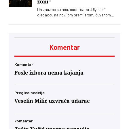
zoni“
Da zauzme stranu, nudi Teatar „Ulysses“
gledaocu najnovijom premijerom, čuvenom
dramom Ronalda Harvuda „Na čijoj strani“ u
režiji Lenke Udovički. Glume Svetozar Cvetković
i Ozren Grabarić
Komentar
Komentar
Posle izbora nema kajanja
Pregled nedelje
Veselin Milić uzvraća udarac
komentar