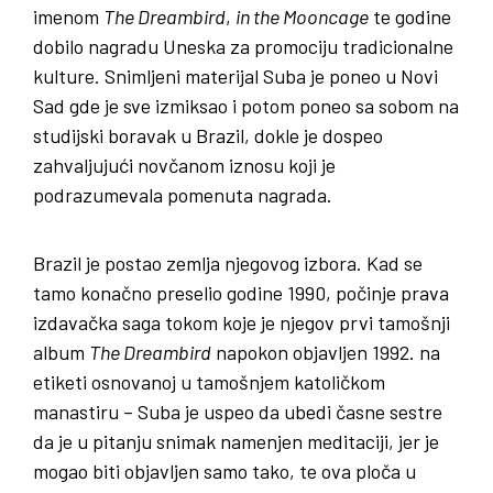
imenom
The Dreambird
,
in the Mooncage
te godine
dobilo nagradu Uneska za promociju tradicionalne
kulture. Snimljeni materijal Suba je poneo u Novi
Sad gde je sve izmiksao i potom poneo sa sobom na
studijski boravak u Brazil, dokle je dospeo
zahvaljujući novčanom iznosu koji je
podrazumevala pomenuta nagrada.
Brazil je postao zemlja njegovog izbora. Kad se
tamo konačno preselio godine 1990, počinje prava
izdavačka saga tokom koje je njegov prvi tamošnji
album
The Dreambird
napokon objavljen 1992. na
etiketi osnovanoj u tamošnjem katoličkom
manastiru – Suba je uspeo da ubedi časne sestre
da je u pitanju snimak namenjen meditaciji, jer je
mogao biti objavljen samo tako, te ova ploča u