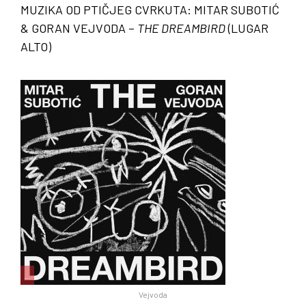
MUZIKA OD PTIČJEG CVRKUTA
:
MITAR SUBOTIĆ
&
GORAN VEJVODA
–
THE DREAMBIRD
(
LUGAR
ALTO
)
…
Vejvoda