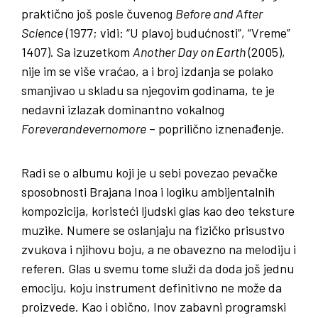
praktično još posle čuvenog
Before and After
Science
(1977; vidi: “U plavoj budućnosti”, “Vreme”
1407). Sa izuzetkom
Another Day on Earth
(2005),
nije im se više vraćao, a i broj izdanja se polako
smanjivao u skladu sa njegovim godinama, te je
nedavni izlazak dominantno vokalnog
Foreverandevernomore
– poprilično iznenađenje.
Radi se o albumu koji je u sebi povezao pevačke
sposobnosti Brajana Inoa i logiku ambijentalnih
kompozicija, koristeći ljudski glas kao deo teksture
muzike. Numere se oslanjaju na fizičko prisustvo
zvukova i njihovu boju, a ne obavezno na melodiju i
referen. Glas u svemu tome služi da doda još jednu
emociju, koju instrument definitivno ne može da
proizvede. Kao i obično, Inov zabavni programski