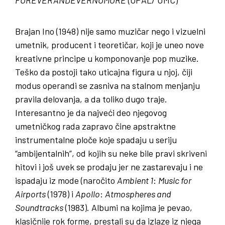
FOREVERANDEVERNOMORE
(
OPAL
/
UMC
)
Brajan Ino (1948) nije samo muzičar nego i vizuelni
umetnik, producent i teoretičar, koji je uneo nove
kreativne principe u komponovanje pop muzike.
Teško da postoji tako uticajna figura u njoj, čiji
modus operandi se zasniva na stalnom menjanju
pravila delovanja, a da toliko dugo traje.
Interesantno je da najveći deo njegovog
umetničkog rada zapravo čine apstraktne
instrumentalne ploče koje spadaju u seriju
“ambijentalnih”, od kojih su neke bile pravi skriveni
hitovi i još uvek se prodaju jer ne zastarevaju i ne
ispadaju iz mode (naročito
Ambient 1
:
Music for
Airports
(1978) i
Apollo
:
Atmospheres and
Soundtracks
(1983). Albumi na kojima je pevao,
klasičnije rok forme, prestali su da izlaze iz njega