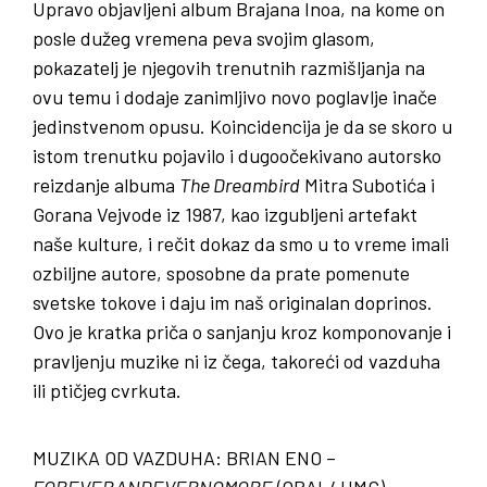
Upravo objavljeni album Brajana Inoa, na kome on
posle dužeg vremena peva svojim glasom,
pokazatelj je njegovih trenutnih razmišljanja na
ovu temu i dodaje zanimljivo novo poglavlje inače
jedinstvenom opusu. Koincidencija je da se skoro u
istom trenutku pojavilo i dugoočekivano autorsko
reizdanje albuma
The Dreambird
Mitra Subotića i
Gorana Vejvode iz 1987, kao izgubljeni artefakt
naše kulture, i rečit dokaz da smo u to vreme imali
ozbiljne autore, sposobne da prate pomenute
svetske tokove i daju im naš originalan doprinos.
Ovo je kratka priča o sanjanju kroz komponovanje i
pravljenju muzike ni iz čega, takoreći od vazduha
ili ptičjeg cvrkuta.
MUZIKA OD VAZDUHA
:
BRIAN ENO
–