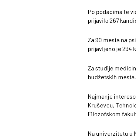
Po podacima te vi
prijavilo 267 kand
Za 90 mesta na psih
prijavljeno je 294 
Za studije medicin
budžetskih mesta
Najmanje interesov
Kruševcu, Tehnolo
Filozofskom fakul
Na univerzitetu u