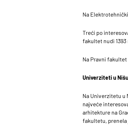
Na Elektrotehnički
Treći po interesova
fakultet nudi 139
Na Pravni fakultet 
Univerziteti u Ni
Na Univerzitetu u 
najveće interesova
arhitekture na Gr
fakultetu, prenela 