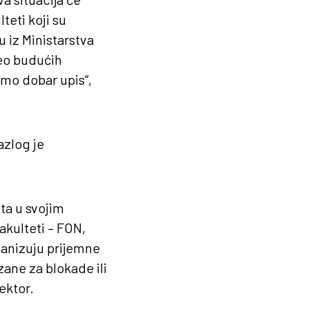
teti koji su
u iz Ministarstva
deo budućih
emo dobar upis“,
azlog je
ta u svojim
akulteti – FON,
rganizuju prijemne
ane za blokade ili
ektor.