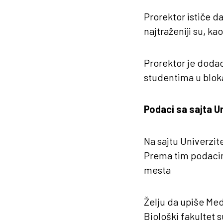
Prorektor ističe d
najtraženiji su, ka
Prorektor je dodao
studentima u bloka
Podaci sa sajta U
Na sajtu Univerzit
Prema tim podacim
mesta
Želju da upiše Med
Biološki fakultet 