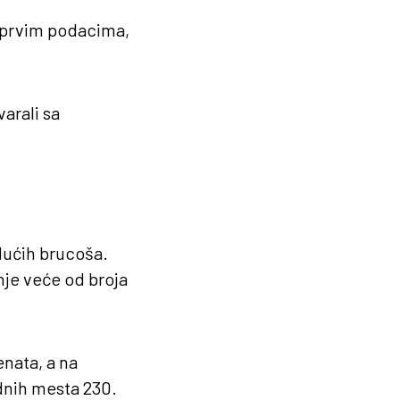
a prvim podacima,
arali sa
udućih brucoša.
je veće od broja
enata, a na
odnih mesta 230.