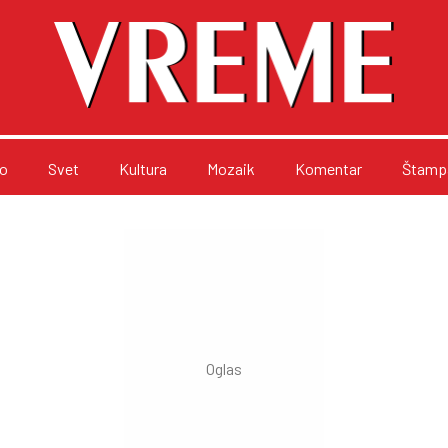
o
Svet
Kultura
Mozaik
Komentar
Štampa