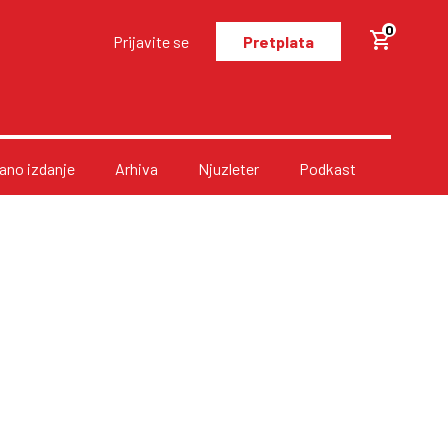
0
Prijavite se
Pretplata
no izdanje
Arhiva
Njuzleter
Podkast