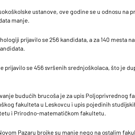
sokoškolske ustanove, ove godine se u odnosu na p
idata manje.
ologiji prijavilo se 256 kandidata, a za 140 mesta na
kandidata.
e prijavilo se 456 svršenih srednjoškolaca, što je du
.
anje budućih brucoša je za upis Poljoprivrednog fa
škog fakulteta u Leskovcu i upis pojedinih studijsk
tetu i Prirodno-matematičkom fakultetu.
 Novom Pazaru brojke su manje nego na ostalim faku