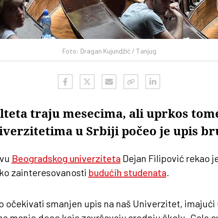
Foto: Dragan Kujundžić / Tanjug
lteta traju mesecima, ali uprkos tom
verzitetima u Srbiji počeo je upis b
avu
Beogradskog univerziteta
Dejan Filipović rekao je
ko zainteresovanosti
budućih studenata
.
čekivati smanjen upis na naš Univerzitet, imajući u
 manje dece koja završavaju srednju školu. Cela ov