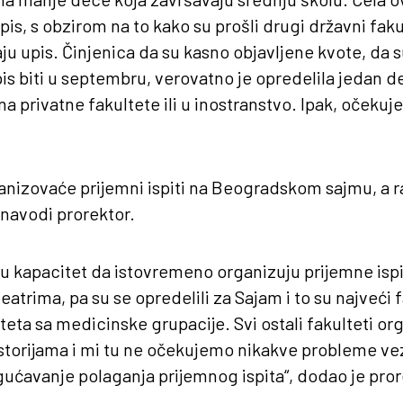
is, s obzirom na to kako su prošli drugi državni fakul
vaju upis. Činjenica da su kasno objavljene kvote, da s
pis biti u septembru, verovatno je opredelila jedan 
a privatne fakultete ili u inostranstvo. Ipak, očekuj
anizovaće prijemni ispiti na Beogradskom sajmu, a r
navodi prorektor.
ju kapacitet da istovremeno organizuju prijemne ispi
atrima, pa su se opredelili za Sajam i to su najveći f
lteta sa medicinske grupacije. Svi ostali fakulteti o
ostorijama i mi tu ne očekujemo nikakve probleme vez
ućavanje polaganja prijemnog ispita“, dodao je pror