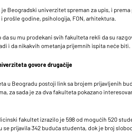
a je Beogradski univerzitet spreman za upis, i prem
o i prošle godine, psihologija, FON, arhitektura.
 da su mu prodekani svih fakulteta rekli da su razgov
di i da nikakvih ometanja prijemnih ispita neće biti.
niverziteta govore drugačije
eta u Beogradu postoji link sa brojem prijavljenih b
a, za sada je za dva fakulteta pokazano interesovan
icinski fakultet izrazilo je 598 od mogućih 520 stud
su se prijavila 342 buduća studenta, dok je broj slob