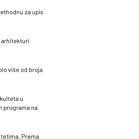
rethodnu za upis
 arhitekturi
plo više od broja
kulteta u
ih programa na
ltetima. Prema