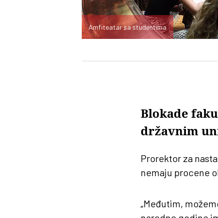
Amfiteatar sa studentima
Blokade faku
državnim uni
Prorektor za nast
nemaju procene o
„Međutim, možemo o
naredne godine ima