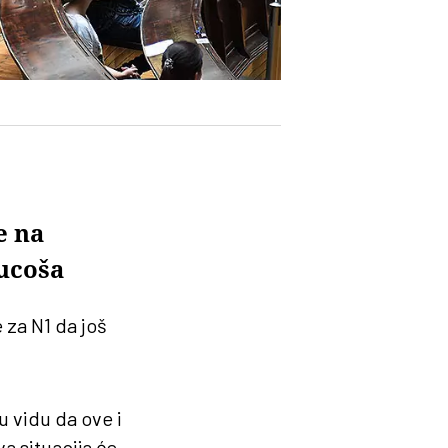
e na
rucoša
 za N1 da još
 vidu da ove i
a situacija će