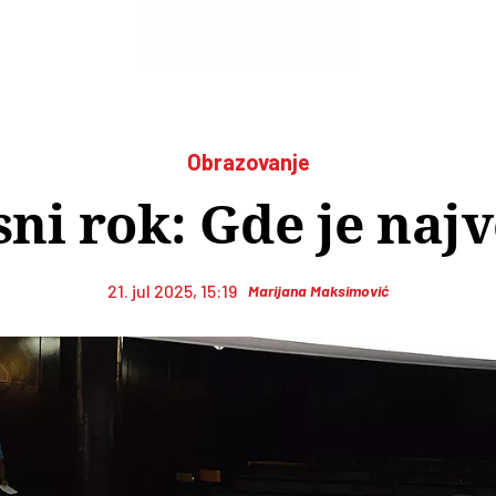
Obrazovanje
sni rok: Gde je naj
21. jul 2025, 15:19
Marijana Maksimović