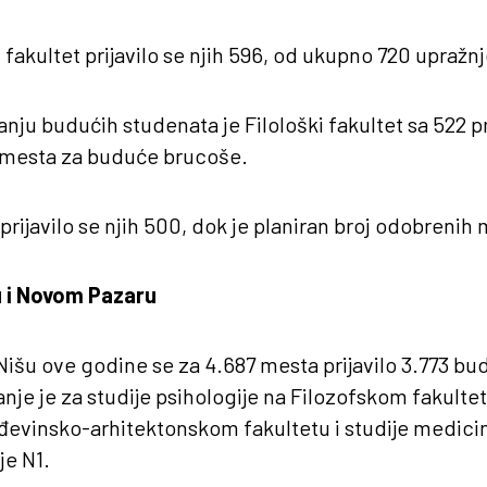
 fakultet prijavilo se njih 596, od ukupno 720 upražn
nju budućih studenata je Filološki fakultet sa 522 pr
3 mesta za buduće brucoše.
prijavilo se njih 500, dok je planiran broj odobrenih
šu i Novom Pazaru
Nišu ove godine se za 4.687 mesta prijavilo 3.773 bu
nje je za studije psihologije na Filozofskom fakultet
ađevinsko-arhitektonskom fakultetu i studije medic
je N1.