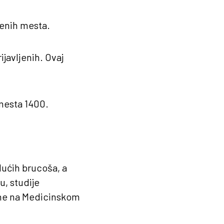
jenih mesta.
ijavljenih. Ovaj
 mesta 1400.
dućih brucoša, a
u, studije
ine na Medicinskom