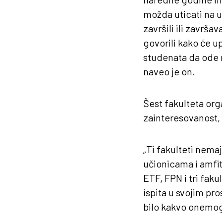
možda uticati na up
završili ili završa
govorili kako će u
studenata da ode n
naveo je on.
Šest fakulteta org
zainteresovanost, 
„Ti fakulteti nema
učionicama i amfite
ETF, FPN i tri faku
ispita u svojim pr
bilo kakvo onemog