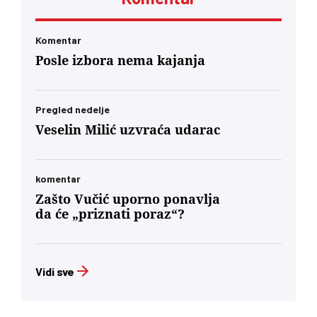
Komentar
Posle izbora nema kajanja
Pregled nedelje
Veselin Milić uzvraća udarac
komentar
Zašto Vučić uporno ponavlja
da će „priznati poraz“?
Vidi sve