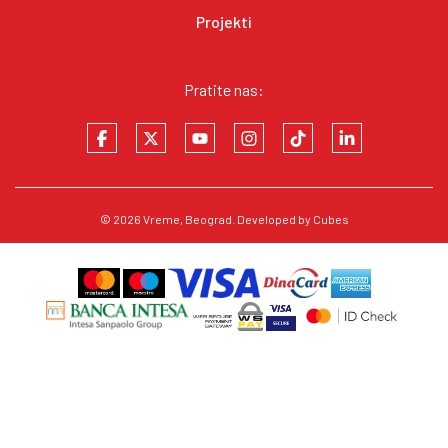
Projekti
Pratite nas:
© 2026
Vreme
, Beograd. Developed by
Cubes