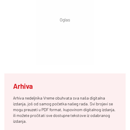
Arhiva
Arhiva nedeljnika Vreme obuhvata sva naša digitalna
izdanja, još od samog početka našeg rada. Svi brojevi se
mogu preuzeti u PDF format, kupovinom digitalnog izdanja,
ili možete pročitati sve dostupne tekstove iz odabranog
izdanja.