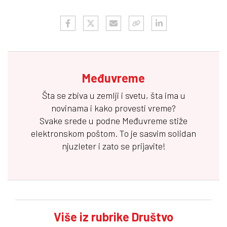
Međuvreme
Šta se zbiva u zemlji i svetu, šta ima u
novinama i kako provesti vreme?
Svake srede u podne
Međuvreme
stiže
elektronskom poštom. To je sasvim solidan
njuzleter i zato se prijavite!
Više iz rubrike Društvo