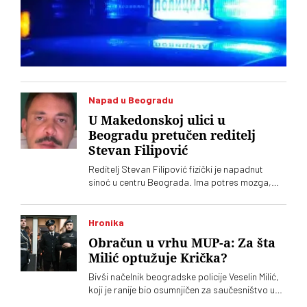
Napad u Beogradu
U Makedonskoj ulici u
Beogradu pretučen reditelj
Stevan Filipović
Reditelj Stevan Filipović fizički je napadnut
sinoć u centru Beograda. Ima potres mozga,
kopču na nozi i hematom na kuku
Hronika
Obračun u vrhu MUP-a: Za šta
Milić optužuje Krička?
Bivši načelnik beogradske policije Veselin Milić,
koji je ranije bio osumnjičen za saučesništvo u
ubistvu Aleksandra Nešovića Baje, optužio je