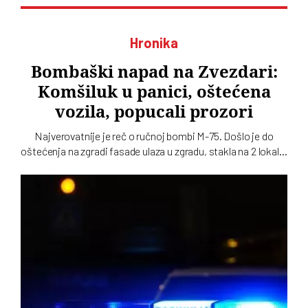
Hronika
Bombaški napad na Zvezdari:
Komšiluk u panici, oštećena
vozila, popucali prozori
Najverovatnije je reč o ručnoj bombi M-75. Došlo je do
oštećenja na zgradi fasade ulaza u zgradu, stakla na 2 lokala,
kao i tri parkirana automobila