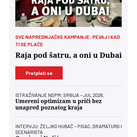
SVE NAPREDNJAČKE KAMPANJE: PEVAJ I KAD
TI SE PLAČE
Raja pod šatru, a oni u Dubai
Pretplati se
ISTRAŽIVANJE NSPM: SRBIJA – JUL 2026.
Umereni optimizam u priči bez
unapred poznatog kraja
INTERVJU: ŽELJKO HUBAČ – PISAC, DRAMATURG I
SCENARISTA