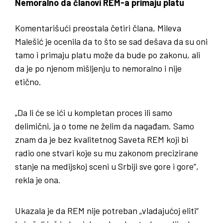
Nemoralno da članovi REM-a primaju platu
Komentarišući preostala četiri člana, Mileva
Malešić je ocenila da to što se sad dešava da su oni
tamo i primaju platu može da bude po zakonu, ali
da je po njenom mišljenju to nemoralno i nije
etično.
„Da li će se ići u kompletan proces ili samo
delimični, ja o tome ne želim da nagađam. Samo
znam da je bez kvalitetnog Saveta REM koji bi
radio one stvari koje su mu zakonom precizirane
stanje na medijskoj sceni u Srbiji sve gore i gore“,
rekla je ona.
Ukazala je da REM nije potreban „vladajućoj eliti“