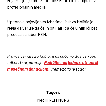
koja želi još jedne izbore bez kontrole medija, bez
profesionalnih medija.
Upitana o najavljenim izborima, Mileva Mališić je
rekla da veruje da će ih biti, ali i da će u njih ići bez
procesa za izbor REM.
Pravo novinarstvo košta, a mi nećemo da nas kupe
tajkuni i korporacije.
Podržite nas jednokratnom ili
mesečnom donacijom.
Vreme za to je sada!
Tagovi:
Mediji
REM
NUNS