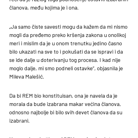
članova, među kojima je i ona.
„Ja samo čiste savesti mogu da kažem da mi nismo
mogli da pređemo preko kršenja zakona u onolikoj
meri i mislim da je u onom trenutku jedino časno
bilo ukazati na sve to i pokušati da se ispravi i da
se ide dalje u doterivanju tog procesa. I kad nije
moglo dalje, mi smo podneli ostavke“, objasnila je
Mileva Malešić.
Da bi REM bio konstituisan, ona je navela da je
morala da bude izabrana makar većina članova,
odnosno najbolje bi bilo svih devet članova da su
izabrani.