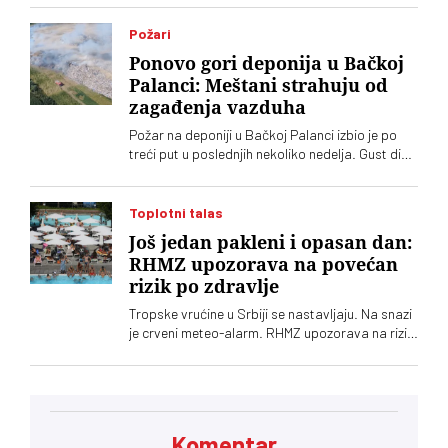
načelnika Uprave kriminalističke policije Marka
Krička da mu smešta. "Radar" piše da je sukob
Požari
dvojice visokih policijskih funkcionera otvorio
Ponovo gori deponija u Bačkoj
pitanje obračuna u vrhu MUP-a
Palanci: Meštani strahuju od
zagađenja vazduha
Požar na deponiji u Bačkoj Palanci izbio je po
treći put u poslednjih nekoliko nedelja. Gust dim
se proširio po naselju. Građani upozoravaju na
zagađenje i otežano disanje
Toplotni talas
Još jedan pakleni i opasan dan:
RHMZ upozorava na povećan
rizik po zdravlje
Tropske vrućine u Srbiji se nastavljaju. Na snazi
je crveni meteo-alarm. RHMZ upozorava na rizik
po zdravlje i rizik od požara
Komentar