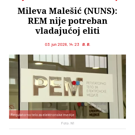
Mileva Malešić (NUNS):
REM nije potreban
vladajućoj eliti
03. jun 2026, 14:23
B. B.
Regulatorno telo za elektronske medije
Foto: N1