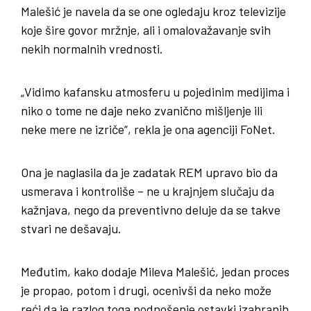
Malešić je navela da se one ogledaju kroz televizije
koje šire govor mržnje, ali i omalovažavanje svih
nekih normalnih vrednosti.
„Vidimo kafansku atmosferu u pojedinim medijima i
niko o tome ne daje neko zvanično mišljenje ili
neke mere ne izriče“, rekla je ona agenciji FoNet.
Ona je naglasila da je zadatak REM upravo bio da
usmerava i kontroliše – ne u krajnjem slučaju da
kažnjava, nego da preventivno deluje da se takve
stvari ne dešavaju.
Međutim, kako dodaje Mileva Malešić, jedan proces
je propao, potom i drugi, ocenivši da neko može
reći da je razlog toga podnošenje ostavki izabranih