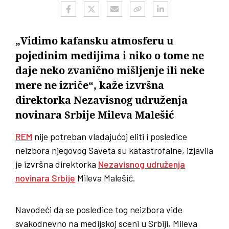
„Vidimo kafansku atmosferu u
pojedinim medijima i niko o tome ne
daje neko zvanično mišljenje ili neke
mere ne izriče“, kaže izvršna
direktorka Nezavisnog udruženja
novinara Srbije Mileva Malešić
REM
nije potreban vladajućoj eliti i posledice
neizbora njegovog Saveta su katastrofalne, izjavila
je izvršna direktorka
Nezavisnog udruženja
novinara Srbije
Mileva Malešić.
Navodeći da se posledice tog neizbora vide
svakodnevno na medijskoj sceni u Srbiji, Mileva