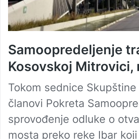
Samoopredeljenje tr
Kosovskoj Mitrovici, 
Tokom sednice Skupštine 
članovi Pokreta Samooprede
sprovođenje odluke o otva
mosta preko reke Ibar koji 