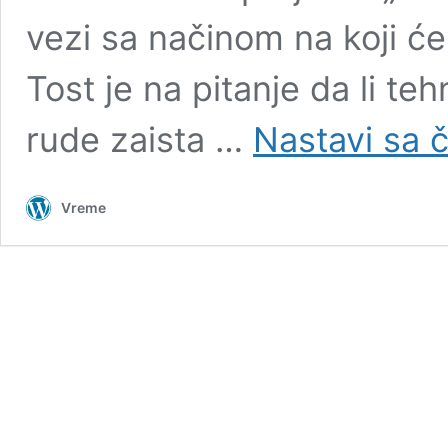
vezi sa načinom na koji će 
Tost je na pitanje da li te
rude zaista …
Nastavi sa 
Vreme