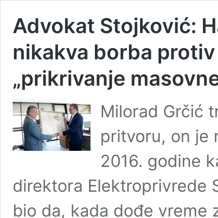
Advokat Stojković: 
nikakva borba protiv
„prikrivanje masovne
Milorad Grčić t
pritvoru, on je
2016. godine k
direktora Elektroprivrede 
bio da, kada dođe vreme 