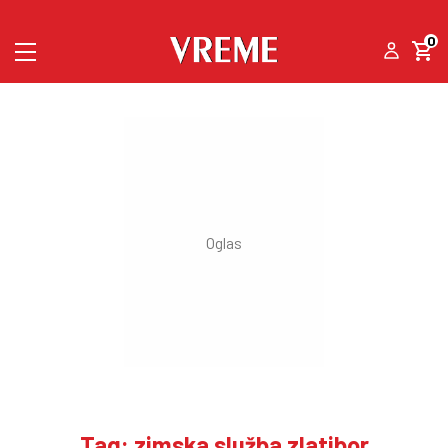
0
Tag: zimska služba zlatibor