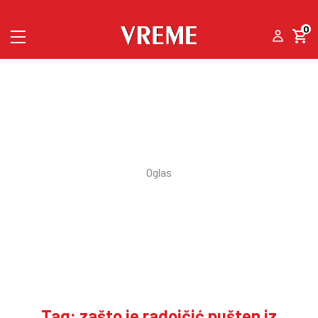
0
Tag: zašto je radoičić pušten iz