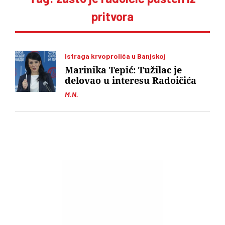
pritvora
Istraga krvoprolića u Banjskoj
Marinika Tepić: Tužilac je
delovao u interesu Radoičića
M.N.