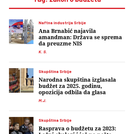
Naftna industrija Srbije
Ana Brnabić najavila
amandman: Država se sprema
da preuzme NIS
K. S.
Skupština Srbije
Narodna skupština izglasala
budžet za 2025. godinu,
opozicija odbila da glasa
M.J.
Skupština Srbije
Rasprava o budžetu za 2023: