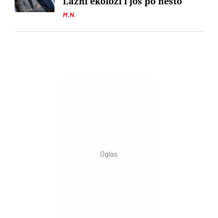
Lažni ekolozi i još po nešto
M.N.