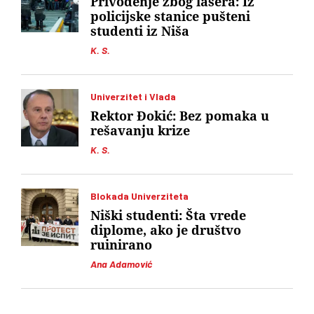
Privođenje zbog lasera: Iz
policijske stanice pušteni
studenti iz Niša
K. S.
Univerzitet i Vlada
Rektor Đokić: Bez pomaka u
rešavanju krize
K. S.
Blokada Univerziteta
Niški studenti: Šta vrede
diplome, ako je društvo
ruinirano
Ana Adamović