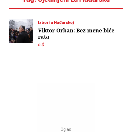
Izbori u Mađarskoj
Viktor Orban: Bez mene biće
rata
S.Ć.