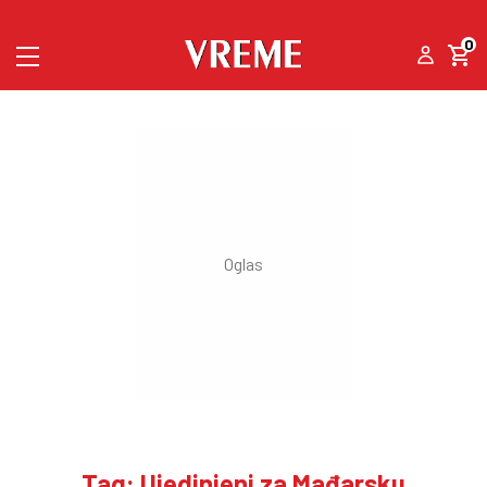
0
Tag: Ujedinjeni za Mađarsku