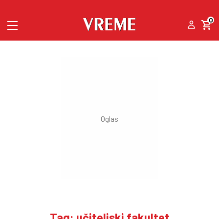
0
Tag: učiteljski fakultet