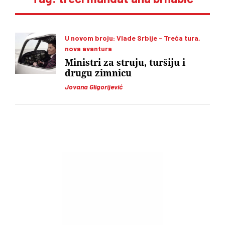
U novom broju: Vlade Srbije - Treća tura,
nova avantura
Ministri za struju, turšiju i
drugu zimnicu
Jovana Gligorijević