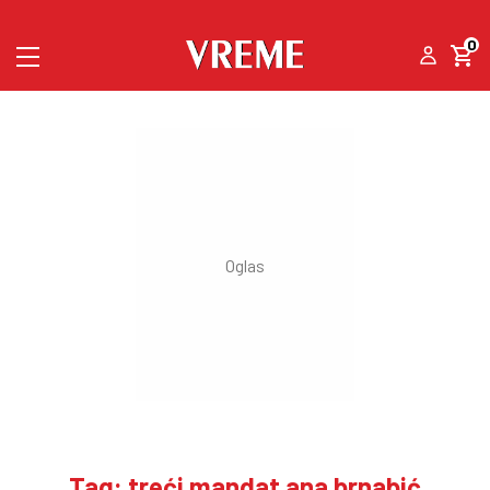
0
Tag: treći mandat ana brnabić