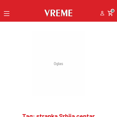
0
Tag: stranka Srbija centar