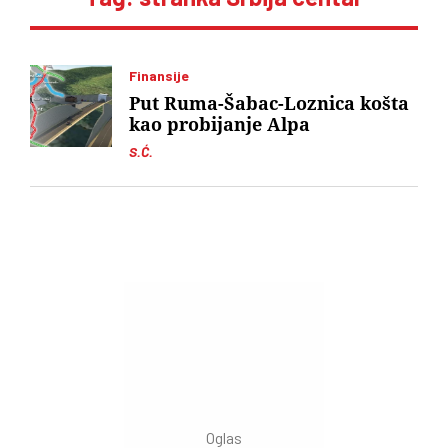
Finansije
Put Ruma-Šabac-Loznica košta
kao probijanje Alpa
S.Ć.