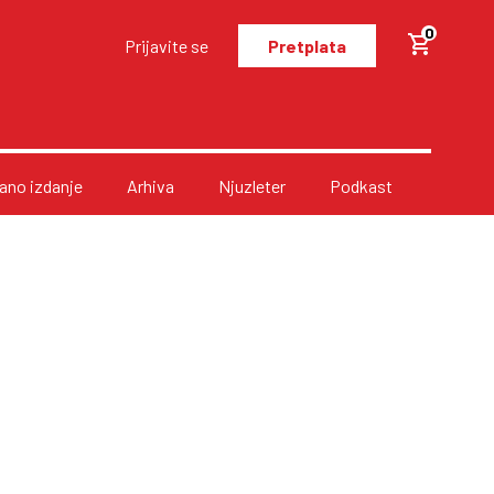
0
Prijavite se
Pretplata
no izdanje
Arhiva
Njuzleter
Podkast