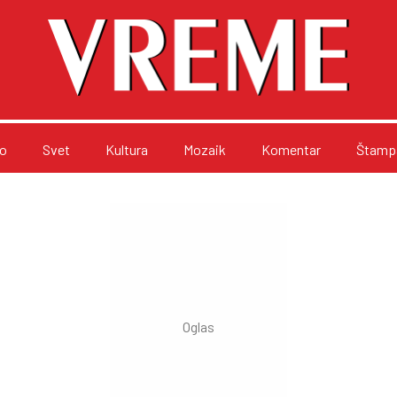
o
Svet
Kultura
Mozaik
Komentar
Štampa