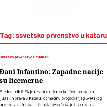
Tag: ssvetsko prvenstvo u katar
Svetsko prvenstvo u fudbalu
J.H.
Đani Infantino: Zapadne nacije
su licemerne
Predsednik FIFA je uzvratio udarac kritičarima stanja
ljudskih prava u Kataru, domaćinu ovogodišnjeg Svetskog
prvenstva u fudbalu. Konstatovao je da je tužno što