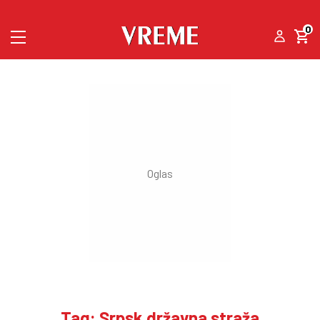
0
Tag: Srpsk državna straža