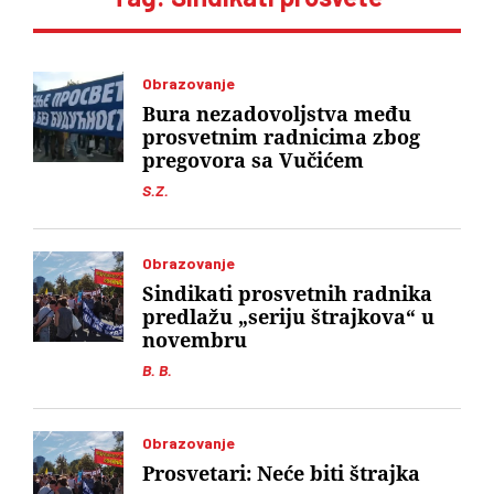
Obrazovanje
Bura nezadovoljstva među
prosvetnim radnicima zbog
pregovora sa Vučićem
S.Z.
Obrazovanje
Sindikati prosvetnih radnika
predlažu „seriju štrajkova“ u
novembru
B. B.
Obrazovanje
Prosvetari: Neće biti štrajka