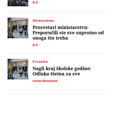
B.G.
Obrazovanje
Prosvetari ministarstvu:
Preporučili ste sve suprotno od
onoga što treba
B.G.
Prosveta
Nagli kraj školske godine:
Odluka štetna za sve
Ivona Simonović