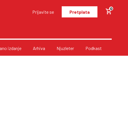
0
Prijavite se
Pretplata
no izdanje
Arhiva
Njuzleter
Podkast