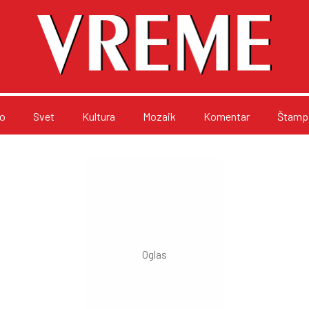
o
Svet
Kultura
Mozaik
Komentar
Štampa