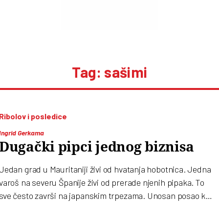
Tag: sašimi
Ribolov i posledice
Ingrid Gerkama
Dugački pipci jednog biznisa
Jedan grad u Mauritaniji živi od hvatanja hobotnica. Jedna
varoš na severu Španije živi od prerade njenih pipaka. To
sve često završi na japanskim trpezama. Unosan posao koji
bi mogao doći glave hobotnici, životinji toliko pametnoj da