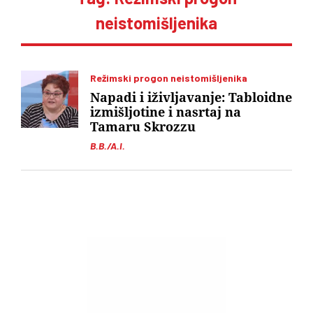
neistomišljenika
Režimski progon neistomišljenika
Napadi i iživljavanje: Tabloidne
izmišljotine i nasrtaj na
Tamaru Skrozzu
B.B./A.I.