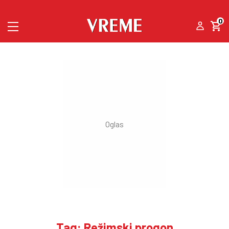
0
Tag: Režimski progon