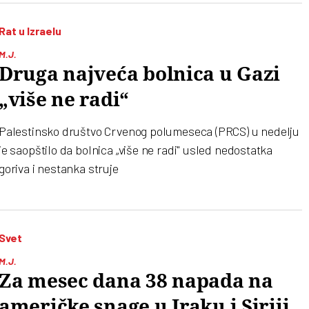
Rat u Izraelu
M.J.
Druga najveća bolnica u Gazi
„više ne radi“
Palestinsko društvo Crvenog polumeseca (PRCS) u nedelju
je saopštilo da bolnica „više ne radi" usled nedostatka
goriva i nestanka struje
Svet
M.J.
Za mesec dana 38 napada na
američke snage u Iraku i Siriji