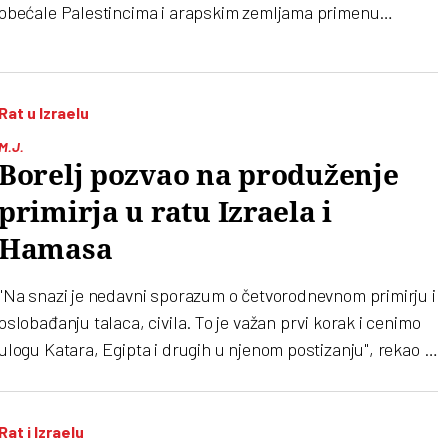
obećale Palestincima i arapskim zemljama primenu
rešenja sa dve države
Rat u Izraelu
M.J.
Borelj pozvao na produženje
primirja u ratu Izraela i
Hamasa
"Na snazi je nedavni sporazum o četvorodnevnom primirju i
oslobađanju talaca, civila. To je važan prvi korak i cenimo
ulogu Katara, Egipta i drugih u njenom postizanju", rekao je
Borelj u Barseloni na samitu Unije za Mediteran
Rat i Izraelu