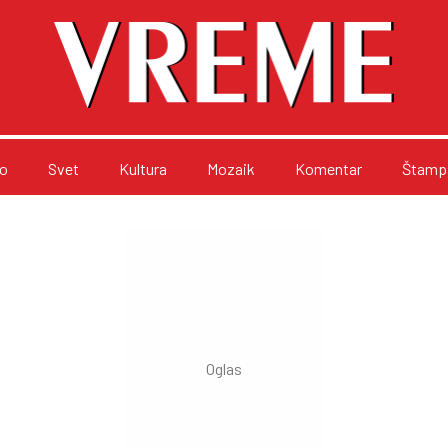
o
Svet
Kultura
Mozaik
Komentar
Štampa