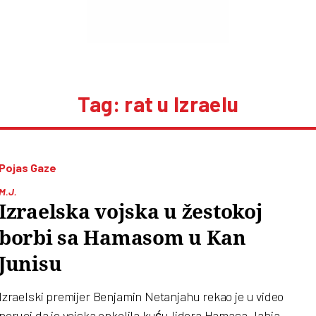
Tag: rat u Izraelu
Pojas Gaze
M.J.
Izraelska vojska u žestokoj
borbi sa Hamasom u Kan
Junisu
Izraelski premijer Benjamin Netanjahu rekao je u video
poruci da je vojska opkolila kuću lidera Hamasa Jahja