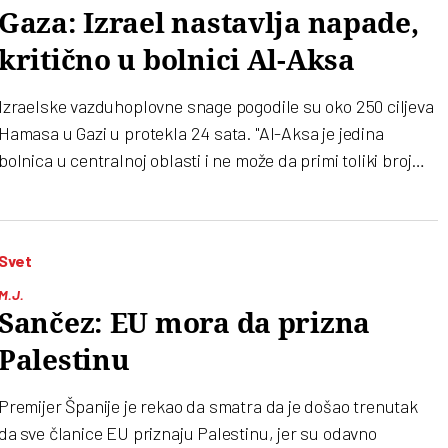
Gaza: Izrael nastavlja napade,
kritično u bolnici Al-Aksa
Izraelske vazduhoplovne snage pogodile su oko 250 ciljeva
Hamasa u Gazi u protekla 24 sata. "Al-Aksa je jedina
bolnica u centralnoj oblasti i ne može da primi toliki broj
ljudi, posebno imajući u vidu da masakri nad našim
narodom i dalje traju“, rekao je portparol bolnice
Svet
M.J.
Sančez: EU mora da prizna
Palestinu
Premijer Španije je rekao da smatra da je došao trenutak
da sve članice EU priznaju Palestinu, jer su odavno