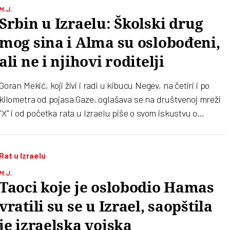
M.J.
Srbin u Izraelu: Školski drug
mog sina i Alma su oslobođeni,
ali ne i njihovi roditelji
Goran Mekić, koji živi i radi u kibucu Negev, na četiri i po
kilometra od pojasa Gaze, oglašava se na društvenoj mreži
"X" i od početka rata u Izraelu piše o svom iskustvu o
sukobu između Hamasa i Izraela
Rat u Izraelu
M.J.
Taoci koje je oslobodio Hamas
vratili su se u Izrael, saopštila
je izraelska vojska