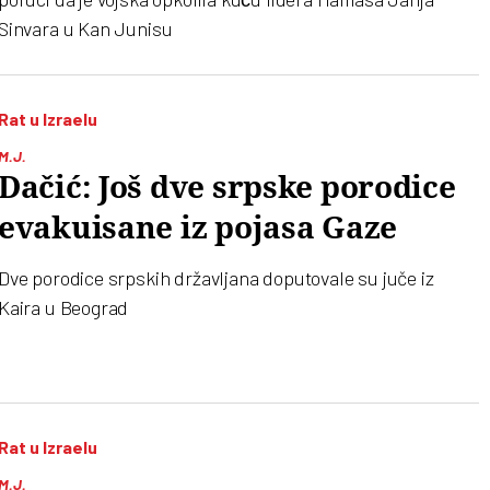
Sinvara u Kan Junisu
Rat u Izraelu
M.J.
Dačić: Još dve srpske porodice
evakuisane iz pojasa Gaze
Dve porodice srpskih državljana doputovale su juče iz
Kaira u Beograd
Rat u Izraelu
M.J.