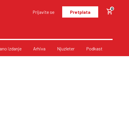
0
Prijavite se
Pretplata
no izdanje
Arhiva
Njuzleter
Podkast