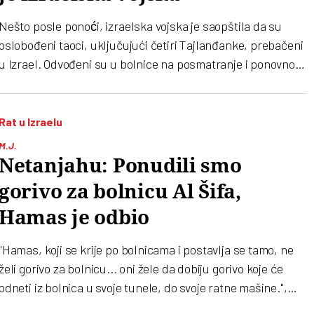
Nešto posle ponoći, izraelska vojska je saopštila da su
oslobođeni taoci, uključujući četiri Tajlanđanke, prebačeni
u Izrael. Odvođeni su u bolnice na posmatranje i ponovno
se okupili sa svojim porodicama.
Rat u Izraelu
M.J.
Netanjahu: Ponudili smo
gorivo za bolnicu Al Šifa,
Hamas je odbio
"Hamas, koji se krije po bolnicama i postavlja se tamo, ne
želi gorivo za bolnicu... oni žele da dobiju gorivo koje će
odneti iz bolnica u svoje tunele, do svoje ratne mašine.",
rekao je Benjamin Netanjahu