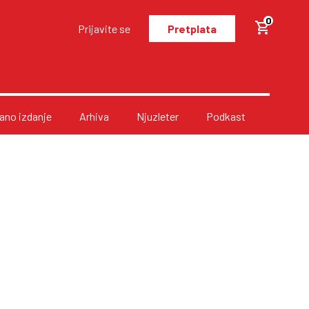
0
Prijavite se
Pretplata
no izdanje
Arhiva
Njuzleter
Podkast