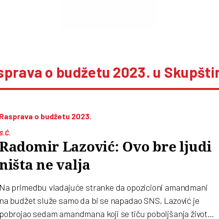
sprava o budžetu 2023. u Skupštin
Rasprava o budžetu 2023.
S.Ć.
Radomir Lazović: Ovo bre ljudi
ništa ne valja
Na primedbu vladajuće stranke da opozicioni amandmani
na budžet služe samo da bi se napadao SNS, Lazović je
pobrojao sedam amandmana koji se tiču poboljšanja života