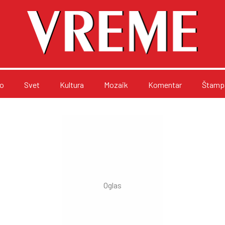
o
Svet
Kultura
Mozaik
Komentar
Štampa