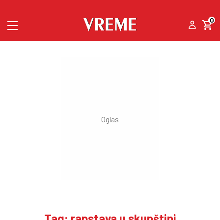
0
Tag: rapstava u skupštini