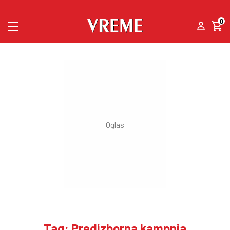
0
Tag: Predizborna kampnja