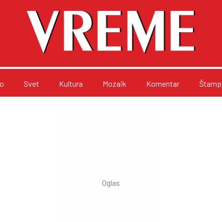
o
Svet
Kultura
Mozaik
Komentar
Štampa