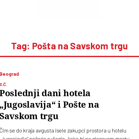
Tag: Pošta na Savskom trgu
Beograd
S.Ć.
Poslednji dani hotela
„Jugoslavija“ i Pošte na
Savskom trgu
Čim se do kraja avgusta isele zakupci prostora u hotelu
„Jugoslavija“ počeće rušenje, kako bi na njegovom mestu