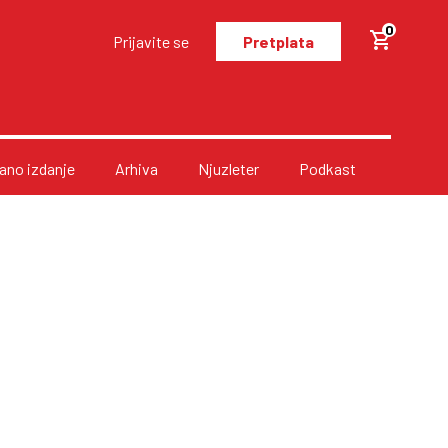
0
Prijavite se
Pretplata
no izdanje
Arhiva
Njuzleter
Podkast