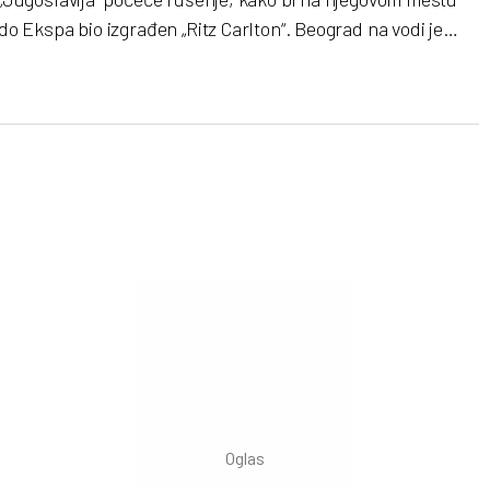
do Ekspa bio izgrađen „Ritz Carlton“. Beograd na vodi je
dobio lokacijske uslove za zgradu Pošte na Savskom trgu
kako bi umesto nje podigao kulturni centar