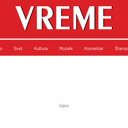
o
Svet
Kultura
Mozaik
Komentar
Štampa