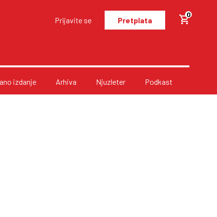
0
Prijavite se
Pretplata
no izdanje
Arhiva
Njuzleter
Podkast