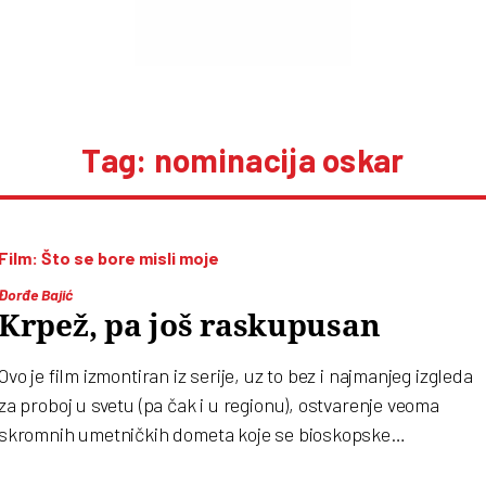
Tag: nominacija oskar
Film: Što se bore misli moje
Đorđe Bajić
Krpež, pa još raskupusan
Ovo je film izmontiran iz serije, uz to bez i najmanjeg izgleda
za proboj u svetu (pa čak i u regionu), ostvarenje veoma
skromnih umetničkih dometa koje se bioskopske
distribucije dokopalo “na mišiće”