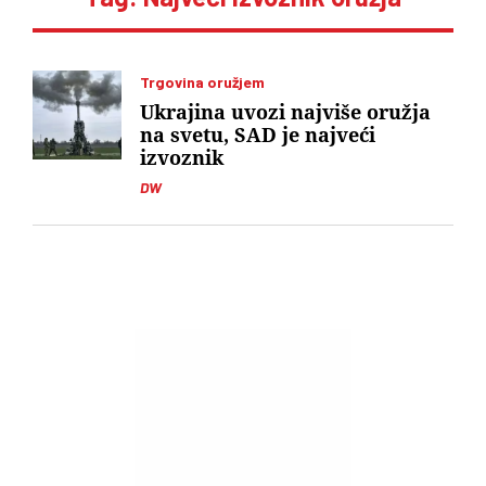
Trgovina oružjem
Ukrajina uvozi najviše oružja
na svetu, SAD je najveći
izvoznik
DW