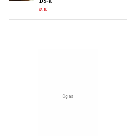
DS-a
B. B.