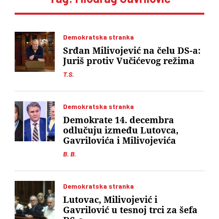
Demokratska stranka
Srđan Milivojević na čelu DS-a:
Juriš protiv Vučićevog režima
T.S.
Demokratska stranka
Demokrate 14. decembra
odlučuju između Lutovca,
Gavrilovića i Milivojevića
B. B.
Demokratska stranka
Lutovac, Milivojević i
Gavrilović u tesnoj trci za šefa