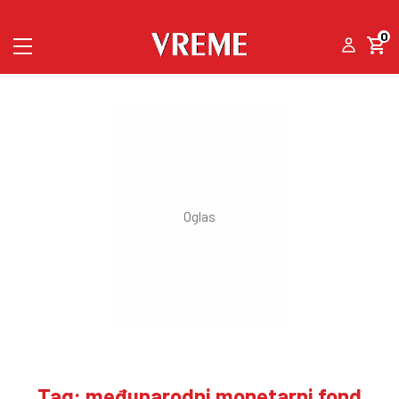
0
Tag: međunarodni monetarni fond