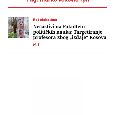
Rat plakatima
Nečastivi na Fakultetu
političkih nauka: Targetiranje
profesora zbog „izdaje“ Kosova
M. S