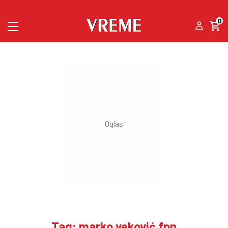
0
Tag: marko veković fpn