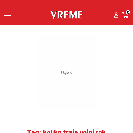
0
Tag: koliko traje vojni rok