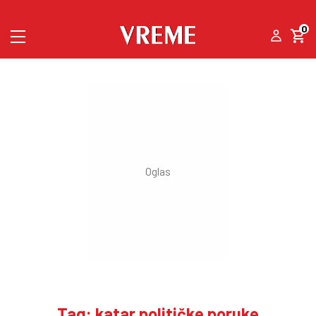
0
Tag: katar političke poruke