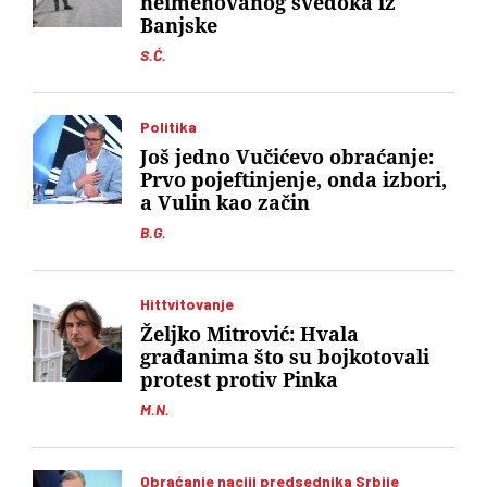
neimenovanog svedoka iz
Banjske
S.Ć.
Politika
Još jedno Vučićevo obraćanje:
Prvo pojeftinjenje, onda izbori,
a Vulin kao začin
B.G.
Hittvitovanje
Željko Mitrović: Hvala
građanima što su bojkotovali
protest protiv Pinka
M.N.
Obraćanje naciji predsednika Srbije