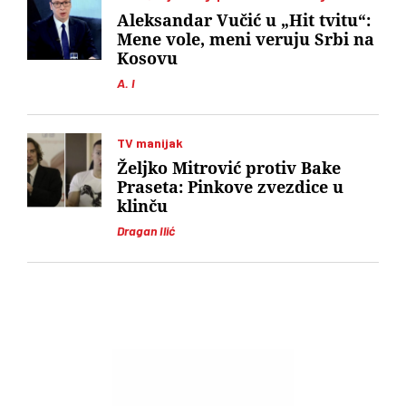
Aleksandar Vučić u „Hit tvitu“:
Mene vole, meni veruju Srbi na
Kosovu
A. I
TV manijak
Željko Mitrović protiv Bake
Praseta: Pinkove zvezdice u
klinču
Dragan Ilić