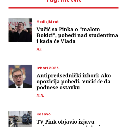
Medisjki rat
Vučić sa Pinka o “malom
Đokici”, pobedi nad studentima
i kada će Vlada
A.I.
Izbori 2023.
Antipredsednički izbori: Ako
opozicija pobedi, Vučić će da
podnese ostavku
M.N.
Kosovo
TV Pink objavio izjavu