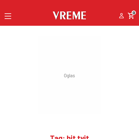
0
Tag: hit tvit