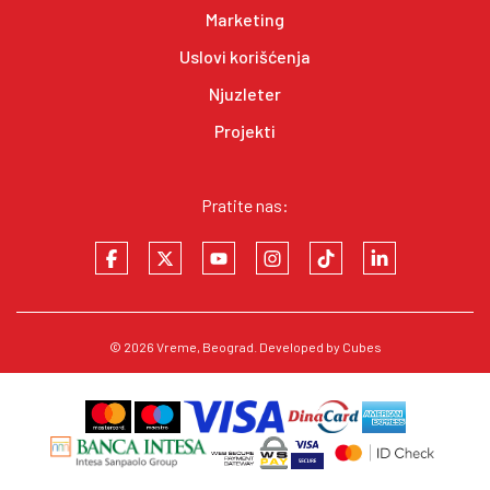
Marketing
Uslovi korišćenja
Njuzleter
Projekti
Pratite nas:
© 2026
Vreme
, Beograd. Developed by
Cubes