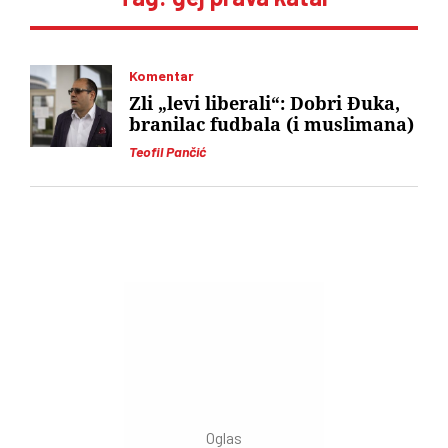
Komentar
Zli „levi liberali“: Dobri Đuka,
branilac fudbala (i muslimana)
Teofil Pančić