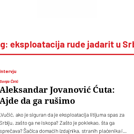
g: eksploatacija rude jadarit u Srb
Intervju
Sonja Ćirić
Aleksandar Jovanović Ćuta:
Ajde da ga rušimo
„Vučić, ako je siguran da je eksploatacija litijuma spas za
Srbiju, zašto ga ne iskopa? Zašto je poklekao, šta ga
sprečava? Šačica domaćih izdajnika, stranih plaćenika i