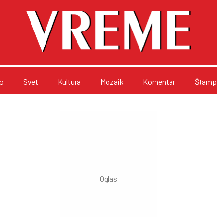
o
Svet
Kultura
Mozaik
Komentar
Štampa