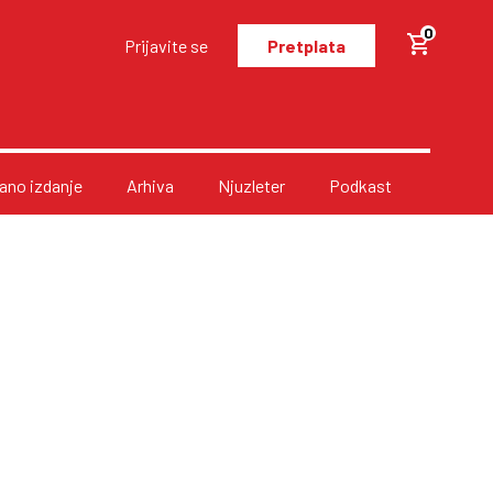
0
Prijavite se
Pretplata
no izdanje
Arhiva
Njuzleter
Podkast